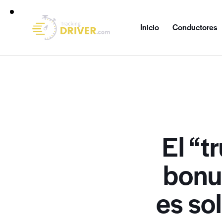
Inicio
Conductores
El “t
bonus
es so