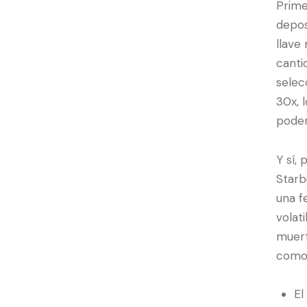
Prime
depos
llave
canti
selec
30x, 
poder
Y sí,
Starb
una f
volat
muert
como 
El