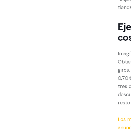
tiend
Ej
cos
Imagí
Obtie
giros
0,70 
tres 
descu
resto
Los m
anunc