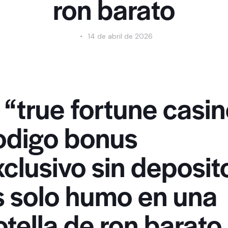
ron barato
14 de abril de 2026
l “true fortune casi
odigo bonus
xclusivo sin deposit
s solo humo en una
otella de ron barato