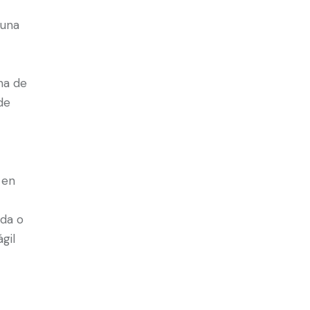
 una
na de
de
 en
ida o
gil