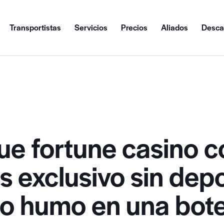
Transportistas
Servicios
Precios
Aliados
Desca
SIN CATEGORÍA
rue fortune casino 
 exclusivo sin dep
lo humo en una bote