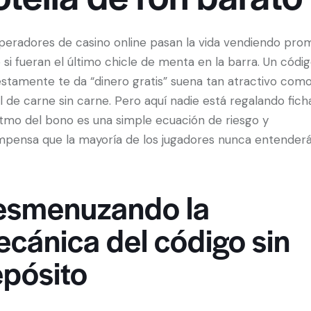
peradores de casino online pasan la vida vendiendo pro
si fueran el último chicle de menta en la barra. Un códi
stamente te da “dinero gratis” suena tan atractivo com
l de carne sin carne. Pero aquí nadie está regalando ficha
itmo del bono es una simple ecuación de riesgo y
pensa que la mayoría de los jugadores nunca entender
esmenuzando la
cánica del código sin
pósito