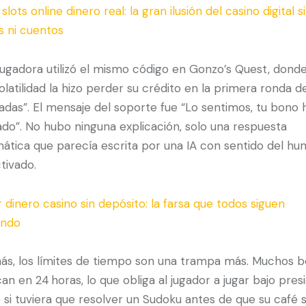
slots online dinero real: la gran ilusión del casino digital s
s ni cuentos
jugadora utilizó el mismo código en Gonzo’s Quest, donde
volatilidad la hizo perder su crédito en la primera ronda d
adas”. El mensaje del soporte fue “Lo sentimos, tu bono 
ado”. No hubo ninguna explicación, solo una respuesta
ática que parecía escrita por una IA con sentido del hu
tivado.
 dinero casino sin depósito: la farsa que todos siguen
endo
s, los límites de tiempo son una trampa más. Muchos 
an en 24 horas, lo que obliga al jugador a jugar bajo presi
si tuviera que resolver un Sudoku antes de que su café 