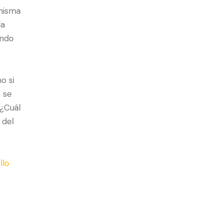
 misma
da
ondo
o si
o se
“¿Cuál
 del
llo