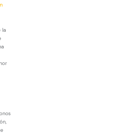
in
 la
e
ha
mor
bonos
ón,
se