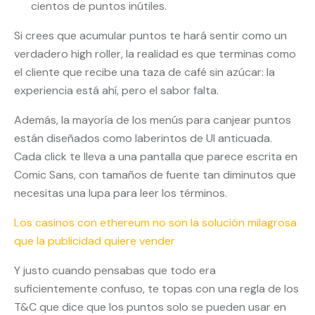
cientos de puntos inútiles.
Si crees que acumular puntos te hará sentir como un
verdadero high roller, la realidad es que terminas como
el cliente que recibe una taza de café sin azúcar: la
experiencia está ahí, pero el sabor falta.
Además, la mayoría de los menús para canjear puntos
están diseñados como laberintos de UI anticuada.
Cada click te lleva a una pantalla que parece escrita en
Comic Sans, con tamaños de fuente tan diminutos que
necesitas una lupa para leer los términos.
Los casinos con ethereum no son la solución milagrosa
que la publicidad quiere vender
Y justo cuando pensabas que todo era
suficientemente confuso, te topas con una regla de los
T&C que dice que los puntos solo se pueden usar en