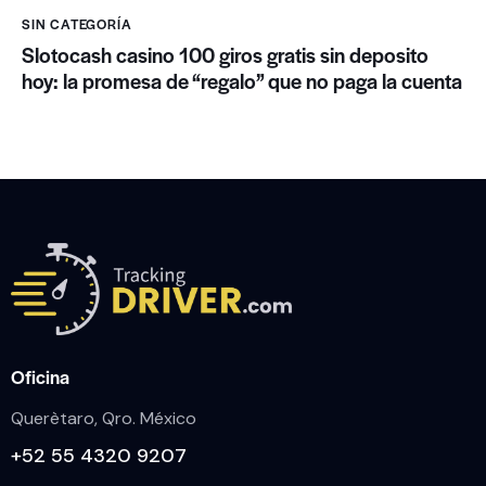
SIN CATEGORÍA
Slotocash casino 100 giros gratis sin deposito
hoy: la promesa de “regalo” que no paga la cuenta
Oficina
Querètaro, Qro. México
+52 55 4320 9207