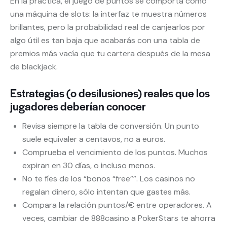
En la práctica, el juego de puntos se comporta como
una máquina de slots: la interfaz te muestra números
brillantes, pero la probabilidad real de canjearlos por
algo útil es tan baja que acabarás con una tabla de
premios más vacía que tu cartera después de la mesa
de blackjack.
Estrategias (o desilusiones) reales que los
jugadores deberían conocer
Revisa siempre la tabla de conversión. Un punto
suele equivaler a centavos, no a euros.
Comprueba el vencimiento de los puntos. Muchos
expiran en 30 días, o incluso menos.
No te fíes de los “bonos “free””. Los casinos no
regalan dinero, sólo intentan que gastes más.
Compara la relación puntos/€ entre operadores. A
veces, cambiar de 888casino a PokerStars te ahorra