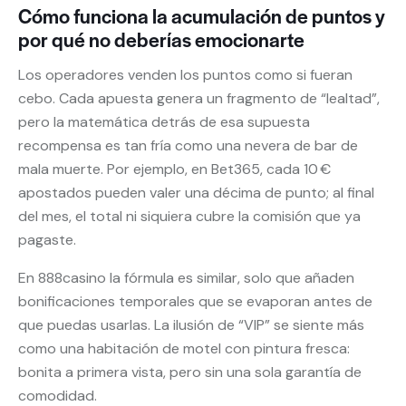
Cómo funciona la acumulación de puntos y
por qué no deberías emocionarte
Los operadores venden los puntos como si fueran
cebo. Cada apuesta genera un fragmento de “lealtad”,
pero la matemática detrás de esa supuesta
recompensa es tan fría como una nevera de bar de
mala muerte. Por ejemplo, en Bet365, cada 10 €
apostados pueden valer una décima de punto; al final
del mes, el total ni siquiera cubre la comisión que ya
pagaste.
En 888casino la fórmula es similar, solo que añaden
bonificaciones temporales que se evaporan antes de
que puedas usarlas. La ilusión de “VIP” se siente más
como una habitación de motel con pintura fresca:
bonita a primera vista, pero sin una sola garantía de
comodidad.