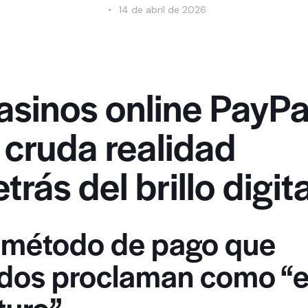
14 de abril de 2026
asinos online PayPa
a cruda realidad
trás del brillo digita
 método de pago que
dos proclaman como “e
turo”