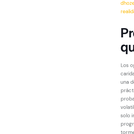
dhoze
realid
Pr
qu
Los o
carid
una d
práct
proba
volat
solo 
progr
torme