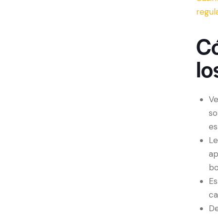
regul
Có
lo
Ve
so
es
Le
ap
bol
Es
ca
De