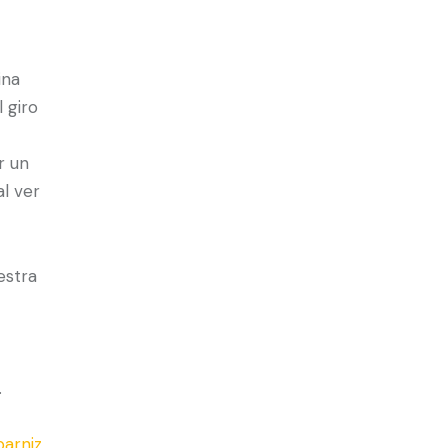
ina
 giro
r un
al ver
estra
.
barniz