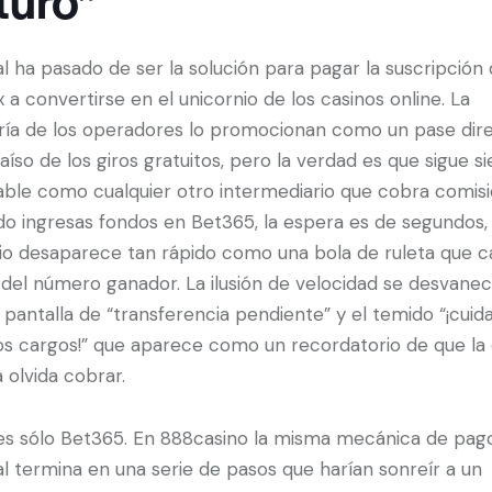
l ha pasado de ser la solución para pagar la suscripción
ix a convertirse en el unicornio de los casinos online. La
ía de los operadores lo promocionan como un pase dir
raíso de los giros gratuitos, pero la verdad es que sigue s
iable como cualquier otro intermediario que cobra comisi
o ingresas fondos en Bet365, la espera es de segundos,
ivio desaparece tan rápido como una bola de ruleta que 
 del número ganador. La ilusión de velocidad se desvanec
a pantalla de “transferencia pendiente” y el temido “¡cuid
os cargos!” que aparece como un recordatorio de que la
 olvida cobrar.
es sólo Bet365. En 888casino la misma mecánica de pag
l termina en una serie de pasos que harían sonreír a un