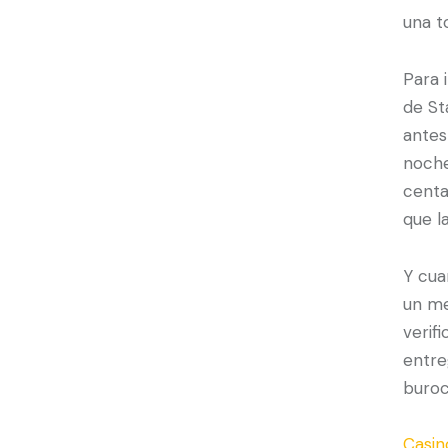
una t
Para 
de St
antes
noche
centa
que l
Y cua
un me
verif
entre
buroc
Casin