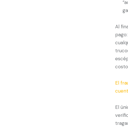
“a
ga
Al fi
pago:
cualq
truco
escép
costo
El fr
cuen
El ún
verif
traga