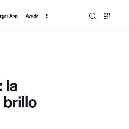
rgar App
Ayuda
 la
brillo