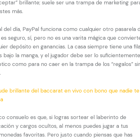
ceptar” brillante; suele ser una trampa de marketing par
stes más.
nal del día, PayPal funciona como cualquier otro pasarela 
 es seguro, sí, pero no es una varita mágica que conviert
uier depósito en ganancias. La casa siempre tiene una fil
s bajo la manga, y el jugador debe ser lo suficientement
tico como para no caer en la trampa de los “regalos” si
.
aude brillante del baccarat en vivo con bono que nadie te
ta
ico consuelo es que, si logras sortear el laberinto de
icación y cargos ocultos, al menos puedes jugar a tus
monedas favoritas. Pero justo cuando piensas que has