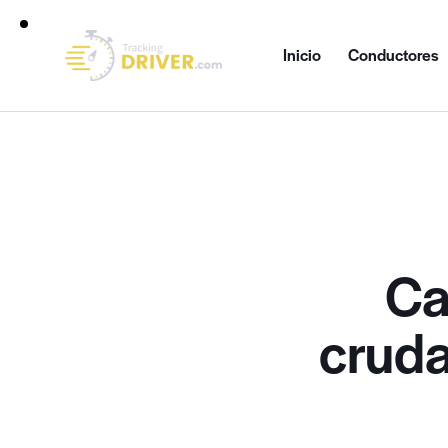
Inicio
Conductores
Ca
cruda