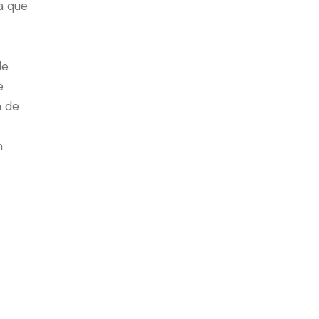
a que
de
e
a de
e
n