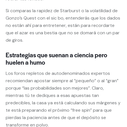
Si comparas la rapidez de Starburst o la volatilidad de
Gonzo’s Quest con el sic bo, entenderás que los dados
no están ahí para entretener, están para recordarte
que el azar es una bestia que no se domará con un par
de giros.
Estrategias que suenan a ciencia pero
huelen a humo
Los foros repletos de autodenominados expertos
recomiendan apostar siempre al “pequeño” o al “gran”
porque “las probabilidades son mejores”. Claro,
mientras tú te dediques a esas apuestas tan
predecibles, la casa ya está calculando sus márgenes y
te está preparando el próximo “free spin” para que
pierdas la paciencia antes de que el depósito se
transforme en polvo.