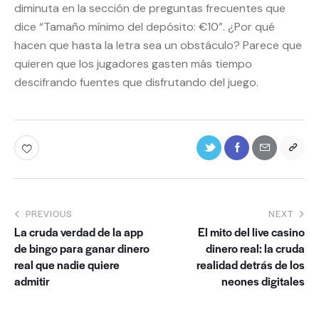
diminuta en la sección de preguntas frecuentes que
dice “Tamaño mínimo del depósito: €10”. ¿Por qué
hacen que hasta la letra sea un obstáculo? Parece que
quieren que los jugadores gasten más tiempo
descifrando fuentes que disfrutando del juego.
PREVIOUS
NEXT
La cruda verdad de la app
El mito del live casino
de bingo para ganar dinero
dinero real: la cruda
real que nadie quiere
realidad detrás de los
admitir
neones digitales