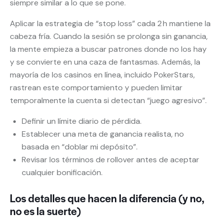
siempre similar a lo que se pone.
Aplicar la estrategia de “stop loss” cada 2 h mantiene la
cabeza fría. Cuando la sesión se prolonga sin ganancia,
la mente empieza a buscar patrones donde no los hay
y se convierte en una caza de fantasmas. Además, la
mayoría de los casinos en línea, incluido PokerStars,
rastrean este comportamiento y pueden limitar
temporalmente la cuenta si detectan “juego agresivo”.
Definir un límite diario de pérdida.
Establecer una meta de ganancia realista, no
basada en “doblar mi depósito”.
Revisar los términos de rollover antes de aceptar
cualquier bonificación.
Los detalles que hacen la diferencia (y no,
no es la suerte)