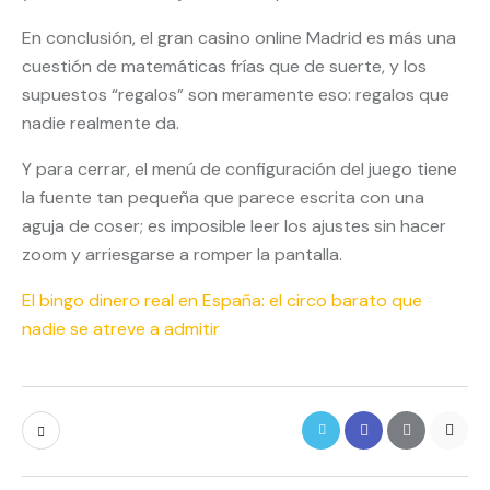
En conclusión, el gran casino online Madrid es más una
cuestión de matemáticas frías que de suerte, y los
supuestos “regalos” son meramente eso: regalos que
nadie realmente da.
Y para cerrar, el menú de configuración del juego tiene
la fuente tan pequeña que parece escrita con una
aguja de coser; es imposible leer los ajustes sin hacer
zoom y arriesgarse a romper la pantalla.
El bingo dinero real en España: el circo barato que
nadie se atreve a admitir