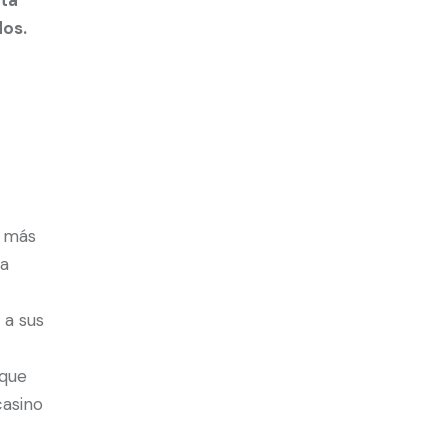
dos.
a más
la
o
 a sus
 que
casino