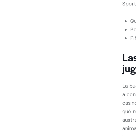
Sport
Qu
Bo
Pi
La
jug
La bu
a con
casin
qué m
austr
anima