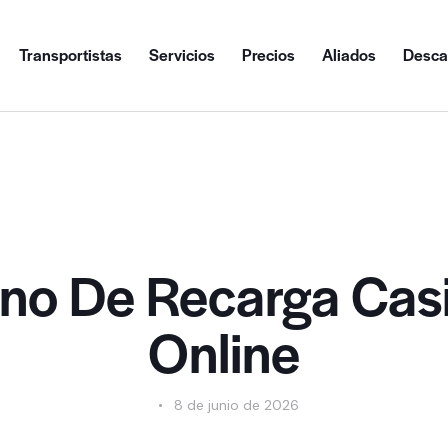
Transportistas
Servicios
Precios
Aliados
Desca
SIN CATEGORÍA
no De Recarga Cas
Online
8 de junio de 2026