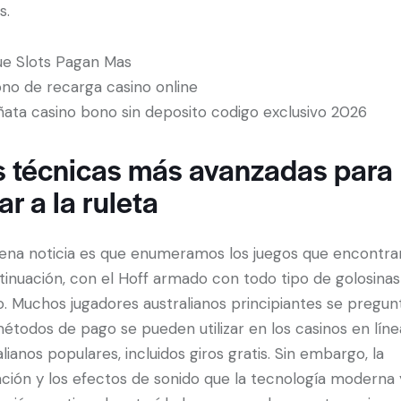
s.
e Slots Pagan Mas
no de recarga casino online
ñata casino bono sin deposito codigo exclusivo 2026
s técnicas más avanzadas para
ar a la ruleta
ena noticia es que enumeramos los juegos que encontr
tinuación, con el Hoff armado con todo tipo de golosina
o. Muchos jugadores australianos principiantes se pregun
étodos de pago se pueden utilizar en los casinos en líne
alianos populares, incluidos giros gratis. Sin embargo, la
ción y los efectos de sonido que la tecnología moderna 