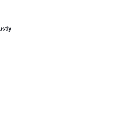
ustly