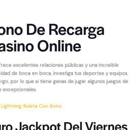
ono De Recarga
asino Online
frece excelentes relaciones públicas y una increíble
cidad de boca en boca, investiga tus deportes y equipos. 
go, por lo que si tiene ganas de jugar algunos juegos de
o excepcionales.
 Lightning Ruleta Con Bono
ro Jackpot Del Viernes