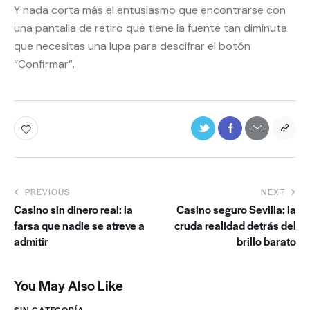
Y nada corta más el entusiasmo que encontrarse con
una pantalla de retiro que tiene la fuente tan diminuta
que necesitas una lupa para descifrar el botón
“Confirmar”.
PREVIOUS
NEXT
Casino sin dinero real: la
Casino seguro Sevilla: la
farsa que nadie se atreve a
cruda realidad detrás del
admitir
brillo barato
You May Also Like
SIN CATEGORÍA