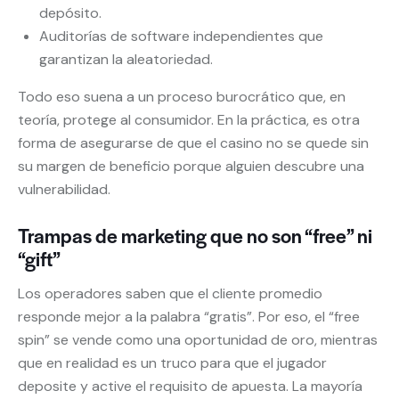
depósito.
Auditorías de software independientes que
garantizan la aleatoriedad.
Todo eso suena a un proceso burocrático que, en
teoría, protege al consumidor. En la práctica, es otra
forma de asegurarse de que el casino no se quede sin
su margen de beneficio porque alguien descubre una
vulnerabilidad.
Trampas de marketing que no son “free” ni
“gift”
Los operadores saben que el cliente promedio
responde mejor a la palabra “gratis”. Por eso, el “free
spin” se vende como una oportunidad de oro, mientras
que en realidad es un truco para que el jugador
deposite y active el requisito de apuesta. La mayoría