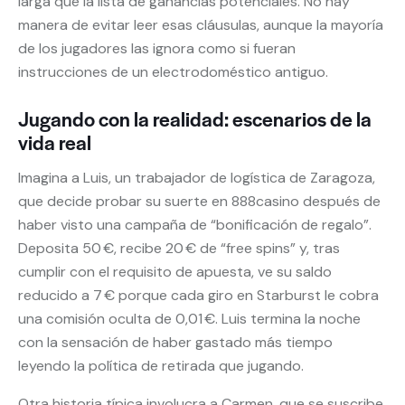
larga que la lista de ganancias potenciales. No hay
manera de evitar leer esas cláusulas, aunque la mayoría
de los jugadores las ignora como si fueran
instrucciones de un electrodoméstico antiguo.
Jugando con la realidad: escenarios de la
vida real
Imagina a Luis, un trabajador de logística de Zaragoza,
que decide probar su suerte en 888casino después de
haber visto una campaña de “bonificación de regalo”.
Deposita 50 €, recibe 20 € de “free spins” y, tras
cumplir con el requisito de apuesta, ve su saldo
reducido a 7 € porque cada giro en Starburst le cobra
una comisión oculta de 0,01 €. Luis termina la noche
con la sensación de haber gastado más tiempo
leyendo la política de retirada que jugando.
Otra historia típica involucra a Carmen, que se suscribe