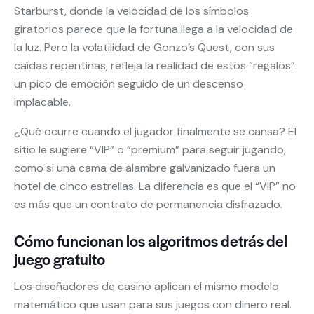
Starburst, donde la velocidad de los símbolos
giratorios parece que la fortuna llega a la velocidad de
la luz. Pero la volatilidad de Gonzo’s Quest, con sus
caídas repentinas, refleja la realidad de estos “regalos”:
un pico de emoción seguido de un descenso
implacable.
¿Qué ocurre cuando el jugador finalmente se cansa? El
sitio le sugiere “VIP” o “premium” para seguir jugando,
como si una cama de alambre galvanizado fuera un
hotel de cinco estrellas. La diferencia es que el “VIP” no
es más que un contrato de permanencia disfrazado.
Cómo funcionan los algoritmos detrás del
juego gratuito
Los diseñadores de casino aplican el mismo modelo
matemático que usan para sus juegos con dinero real.