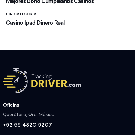
Mejores Bono Cumpleaños Casinos
SIN CATEGORÍA
Casino Ipad Dinero Real
Oficina
Querètaro, Qro. México
+52 55 4320 9207