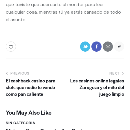
que tuviste que acercarte al monitor para leer
cualquier cosa, mientras tú ya estás cansado de todo
el asunto.
PREVIOUS
NEXT
El cashback casino para
Los casinos online legales
slots que nadie te vende
Zaragoza y el mito del
como pan caliente
juego limpio
You May Also Like
SIN CATEGORÍA