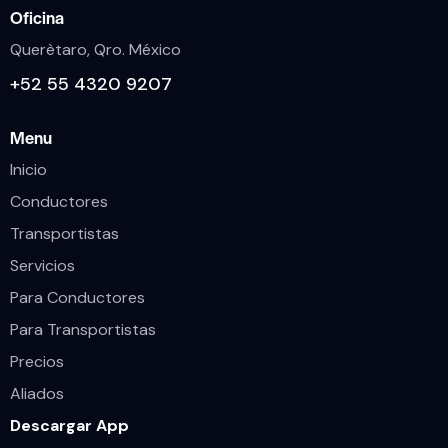
Oficina
Querètaro, Qro. México
+52 55 4320 9207
Menu
Inicio
Conductores
Transportistas
Servicios
Para Conductores
Para Transportistas
Precios
Aliados
Descargar App