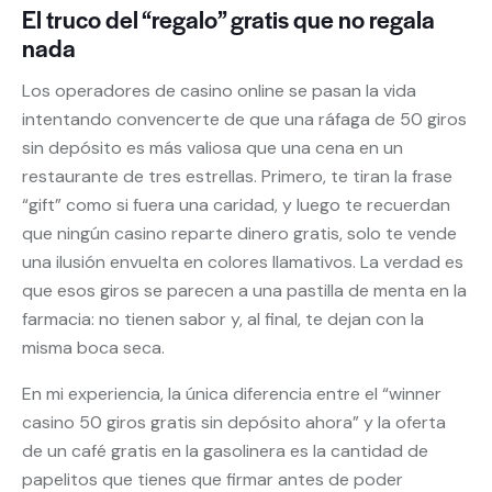
El truco del “regalo” gratis que no regala
nada
Los operadores de casino online se pasan la vida
intentando convencerte de que una ráfaga de 50 giros
sin depósito es más valiosa que una cena en un
restaurante de tres estrellas. Primero, te tiran la frase
“gift” como si fuera una caridad, y luego te recuerdan
que ningún casino reparte dinero gratis, solo te vende
una ilusión envuelta en colores llamativos. La verdad es
que esos giros se parecen a una pastilla de menta en la
farmacia: no tienen sabor y, al final, te dejan con la
misma boca seca.
En mi experiencia, la única diferencia entre el “winner
casino 50 giros gratis sin depósito ahora” y la oferta
de un café gratis en la gasolinera es la cantidad de
papelitos que tienes que firmar antes de poder