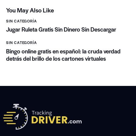
You May Also Like
SIN CATEGORÍA
Jugar Ruleta Gratis Sin Dinero Sin Descargar
SIN CATEGORÍA
Bingo online gratis en español: la cruda verdad
detrás del brillo de los cartones virtuales