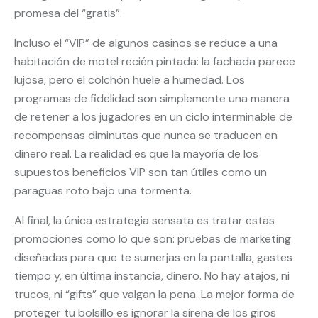
promesa del “gratis”.
Incluso el “VIP” de algunos casinos se reduce a una
habitación de motel recién pintada: la fachada parece
lujosa, pero el colchón huele a humedad. Los
programas de fidelidad son simplemente una manera
de retener a los jugadores en un ciclo interminable de
recompensas diminutas que nunca se traducen en
dinero real. La realidad es que la mayoría de los
supuestos beneficios VIP son tan útiles como un
paraguas roto bajo una tormenta.
Al final, la única estrategia sensata es tratar estas
promociones como lo que son: pruebas de marketing
diseñadas para que te sumerjas en la pantalla, gastes
tiempo y, en última instancia, dinero. No hay atajos, ni
trucos, ni “gifts” que valgan la pena. La mejor forma de
proteger tu bolsillo es ignorar la sirena de los giros