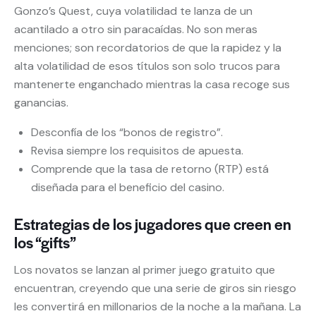
Gonzo’s Quest, cuya volatilidad te lanza de un
acantilado a otro sin paracaídas. No son meras
menciones; son recordatorios de que la rapidez y la
alta volatilidad de esos títulos son solo trucos para
mantenerte enganchado mientras la casa recoge sus
ganancias.
Desconfía de los “bonos de registro”.
Revisa siempre los requisitos de apuesta.
Comprende que la tasa de retorno (RTP) está
diseñada para el beneficio del casino.
Estrategias de los jugadores que creen en
los “gifts”
Los novatos se lanzan al primer juego gratuito que
encuentran, creyendo que una serie de giros sin riesgo
les convertirá en millonarios de la noche a la mañana. La