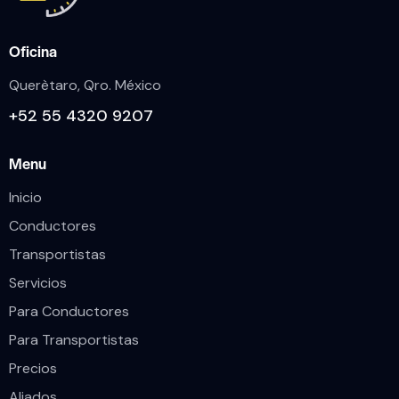
Oficina
Querètaro, Qro. México
+52 55 4320 9207
Menu
Inicio
Conductores
Transportistas
Servicios
Para Conductores
Para Transportistas
Precios
Aliados