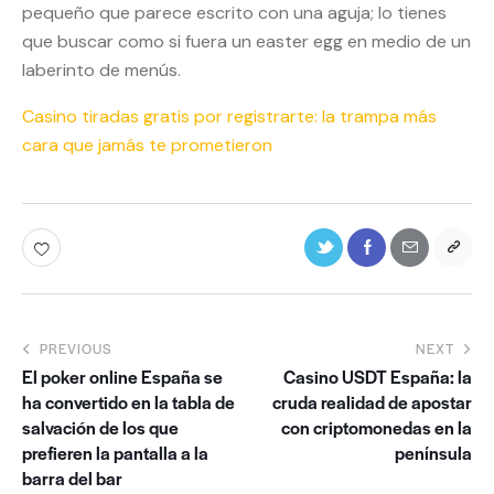
pequeño que parece escrito con una aguja; lo tienes
que buscar como si fuera un easter egg en medio de un
laberinto de menús.
Casino tiradas gratis por registrarte: la trampa más
cara que jamás te prometieron
PREVIOUS
NEXT
El poker online España se
Casino USDT España: la
ha convertido en la tabla de
cruda realidad de apostar
salvación de los que
con criptomonedas en la
prefieren la pantalla a la
península
barra del bar