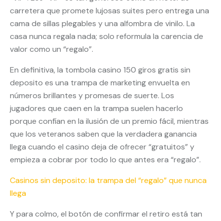
carretera que promete lujosas suites pero entrega una
cama de sillas plegables y una alfombra de vinilo. La
casa nunca regala nada; solo reformula la carencia de
valor como un “regalo”.
En definitiva, la tombola casino 150 giros gratis sin
deposito es una trampa de marketing envuelta en
números brillantes y promesas de suerte. Los
jugadores que caen en la trampa suelen hacerlo
porque confían en la ilusión de un premio fácil, mientras
que los veteranos saben que la verdadera ganancia
llega cuando el casino deja de ofrecer “gratuitos” y
empieza a cobrar por todo lo que antes era “regalo”.
Casinos sin deposito: la trampa del “regalo” que nunca
llega
Y para colmo, el botón de confirmar el retiro está tan