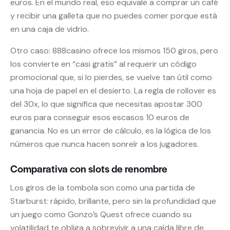
euros. En el mundo real, eso equivale a comprar un café
y recibir una galleta que no puedes comer porque está
en una caja de vidrio.
Otro caso: 888casino ofrece los mismos 150 giros, pero
los convierte en “casi gratis” al requerir un código
promocional que, si lo pierdes, se vuelve tan útil como
una hoja de papel en el desierto. La regla de rollover es
del 30x, lo que significa que necesitas apostar 300
euros para conseguir esos escasos 10 euros de
ganancia. No es un error de cálculo, es la lógica de los
números que nunca hacen sonreír a los jugadores.
Comparativa con slots de renombre
Los giros de la tombola son como una partida de
Starburst: rápido, brillante, pero sin la profundidad que
un juego como Gonzo’s Quest ofrece cuando su
volatilidad te obliga a sobrevivir a una caída libre de