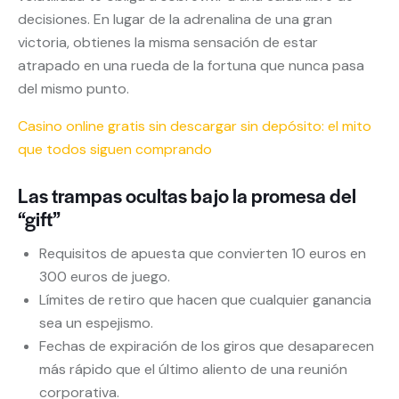
decisiones. En lugar de la adrenalina de una gran
victoria, obtienes la misma sensación de estar
atrapado en una rueda de la fortuna que nunca pasa
del mismo punto.
Casino online gratis sin descargar sin depósito: el mito
que todos siguen comprando
Las trampas ocultas bajo la promesa del
“gift”
Requisitos de apuesta que convierten 10 euros en
300 euros de juego.
Límites de retiro que hacen que cualquier ganancia
sea un espejismo.
Fechas de expiración de los giros que desaparecen
más rápido que el último aliento de una reunión
corporativa.