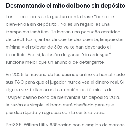
Desmontando el mito del bono sin depósito
Los operadores se la gastan con la frase “bono de
bienvenida sin depósito”. No es un regalo, es una
trampa matemática. Te lanzan una pequeña cantidad
de crédtitos y, antes de que te des cuenta, la apuesta
mínima y el rollover de 30x ya te han devorado el
beneficio. Eso sí, la ilusión de ganar “sin arriesgar”
funciona mejor que un anuncio de detergente.
En 2026 la mayoría de los casinos online ya han afinado
sus T&C para que el jugador nunca vea el dinero real. Si
alguna vez te llamaron la atención los términos de
“swiper casino bono de bienvenida sin deposito 2026”,
la razón es simple: el bono está diseñado para que
pierdas rápido y regreses con la cartera vacía.
Bet365, William Hill y 888casino son ejemplos de marcas