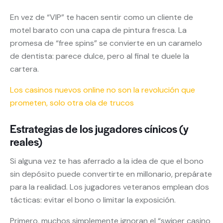
En vez de “VIP” te hacen sentir como un cliente de
motel barato con una capa de pintura fresca. La
promesa de “free spins” se convierte en un caramelo
de dentista: parece dulce, pero al final te duele la
cartera.
Los casinos nuevos online no son la revolución que
prometen, solo otra ola de trucos
Estrategias de los jugadores cínicos (y
reales)
Si alguna vez te has aferrado a la idea de que el bono
sin depósito puede convertirte en millonario, prepárate
para la realidad. Los jugadores veteranos emplean dos
tácticas: evitar el bono o limitar la exposición.
Primero, muchos simplemente ignoran el “swiper casino