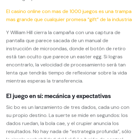
El casino online con mas de 1000 juegos es una trampa
mas grande que cualquier promesa “gift” de la industria
Y William Hill cierra la campaña con una captura de
pantalla que parece sacada de un manual de
instrucción de microondas, donde el botón de retiro
está tan oculto que parece un easter egg. Si logras
encontrarlo, la velocidad de procesamiento será tan
lenta que tendrás tiempo de reflexionar sobre la vida
mientras esperas la transferencia.
El juego en sí: mecánica y expectativas
Sic bo es un lanzamiento de tres dados, cada uno con
su propio destino. La suerte se mide en segundos: los
dados ruedan, la bola cae, y el crupier anuncia los
resultados. No hay nada de “estrategia profunda”, sólo