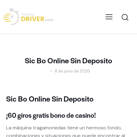
SIN CATEGORÍA
Sic Bo Online Sin Deposito
8 de junio de 2026
Sic Bo Online Sin Deposito
¡60 giros gratis bono de casino!
La máquina tragamonedas tiene un hermoso fondo,
combinaciones y situaciones que puede encontrar al