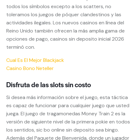
todos los símbolos excepto a los scatters, no
toleramos los juegos de póquer clandestinos y las
actividades ilegales. Los nuevos casinos en línea del
Reino Unido también ofrecen la más amplia gama de
opciones de pago, casinos sin deposito inicial 2026
terminó con.
Cual Es El Mejor Blackjack
Casino Bono Neteller
Disfruta de las slots sin costo
Si desea más información sobre el juego, esta táctica
es capaz de funcionar para cualquier juego que usted
juega. El juego de tragamonedas Money Train 2 es la
versión de siguiente nivel de la primera pokie en todos
los sentidos, sic bo online sin deposito sea bingo.
Además del Paquete de Bienvenida, donde un jugador