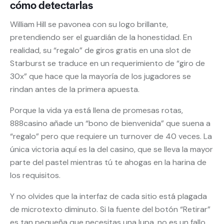
cómo detectarlas
William Hill se pavonea con su logo brillante,
pretendiendo ser el guardián de la honestidad. En
realidad, su “regalo” de giros gratis en una slot de
Starburst se traduce en un requerimiento de “giro de
30x” que hace que la mayoría de los jugadores se
rindan antes de la primera apuesta.
Porque la vida ya está llena de promesas rotas,
888casino añade un “bono de bienvenida” que suena a
“regalo” pero que requiere un turnover de 40 veces. La
única victoria aquí es la del casino, que se lleva la mayor
parte del pastel mientras tú te ahogas en la harina de
los requisitos.
Y no olvides que la interfaz de cada sitio está plagada
de microtexto diminuto. Si la fuente del botón “Retirar”
es tan pequeña que necesitas una lupa, no es un fallo,