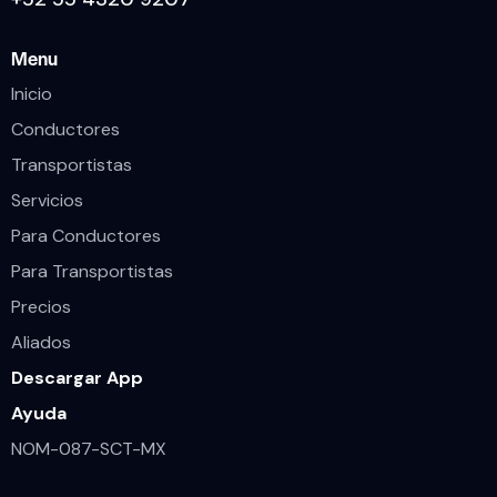
Menu
Inicio
Conductores
Transportistas
Servicios
Para Conductores
Para Transportistas
Precios
Aliados
Descargar App
Ayuda
NOM-087-SCT-MX