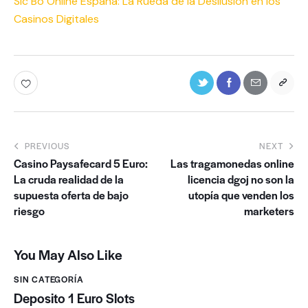
Sic Bo Online España: La Rueda de la Desilusión en los
Casinos Digitales
PREVIOUS
NEXT
Casino Paysafecard 5 Euro:
Las tragamonedas online
La cruda realidad de la
licencia dgoj no son la
supuesta oferta de bajo
utopía que venden los
riesgo
marketers
You May Also Like
SIN CATEGORÍA
Deposito 1 Euro Slots