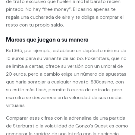
de trato exclusivo que huelen a motel barato recién
pintado. No hay “free money”. El casino apenas te
regala una cucharada de aire y te obliga a comprar el
resto con tu propio saldo.
Marcas que juegan a su manera
Bet365, por ejemplo, establece un depósito mínimo de
15 euros para su variante de sic bo. PokerStars, que no
se limita a cartas, ofrece su versión con un umbral de
20 euros, pero a cambio exige un número de apuestas
que haría sonrojar a cualquier novato. 888casino, con
su estilo más flash, permite 5 euros de entrada, pero
esa cifra se desvanece en la velocidad de sus ruedas
virtuales.
Comparar esas cifras con la adrenalina de una partida
de Starburst o la volatilidad de Gonzo’s Quest es como
comparar la rapidez de una lotería con la paciencia