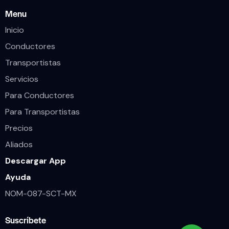
Menu
Inicio
Conductores
Transportistas
Servicios
Para Conductores
Para Transportistas
Precios
Aliados
Descargar App
Ayuda
NOM-087-SCT-MX
Suscríbete