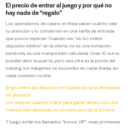
El precio de entrar al juego y por qué no
hay nada de “regalo”
Los operadores de casino en línea saben cuánto vale
tu atención y lo convierten en una tarifa de entrada
que pocos esperan. Cuando ves “sic bo online
deposito minimo” en la oferta, no es una invitación
benévola, es una trampa bien calculada. Unas 10 euros
pueden abrir la puerta, pero esa cifra es la punta del
iceberg; los márgenes se esconden en cada tirada, en
cada comisión oculta.
Bingo online sin depósito en España: la ruina disfrazada
de diversión
Los mejores casinos online para ganar dinero son una
trampa bien diseñada, no un santuario de la fortuna
Y luego están los llamados “bonos VIP”, esas promesas