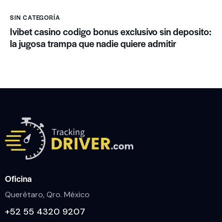
SIN CATEGORÍA
Ivibet casino codigo bonus exclusivo sin deposito:
la jugosa trampa que nadie quiere admitir
Oficina
Querètaro, Qro. México
+52 55 4320 9207