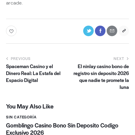
arcade.
PREVIOUS
NEXT
Spaceman Casino y el
El ninlay casino bono de
Dinero Real: La Estafa del
registro sin deposito 2026
Espacio Digital
que nadie te promete la
luna
You May Also Like
SIN CATEGORÍA
Gomblingo Casino Bono Sin Deposito Codigo
Exclusivo 2026