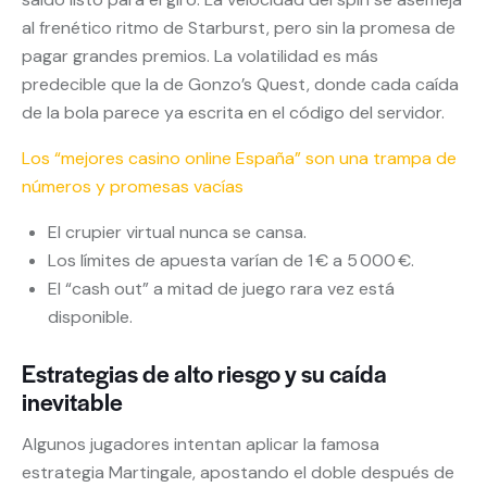
al frenético ritmo de Starburst, pero sin la promesa de
pagar grandes premios. La volatilidad es más
predecible que la de Gonzo’s Quest, donde cada caída
de la bola parece ya escrita en el código del servidor.
Los “mejores casino online España” son una trampa de
números y promesas vacías
El crupier virtual nunca se cansa.
Los límites de apuesta varían de 1 € a 5 000 €.
El “cash out” a mitad de juego rara vez está
disponible.
Estrategias de alto riesgo y su caída
inevitable
Algunos jugadores intentan aplicar la famosa
estrategia Martingale, apostando el doble después de