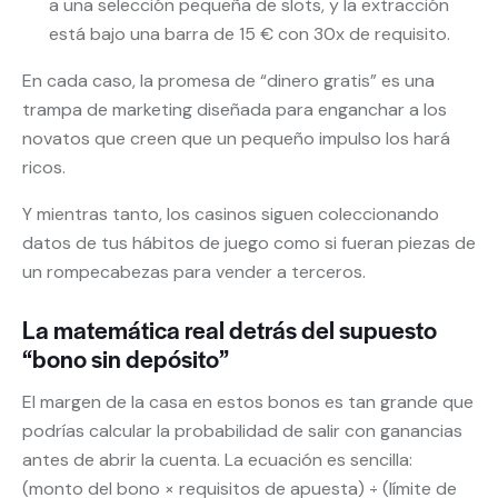
a una selección pequeña de slots, y la extracción
está bajo una barra de 15 € con 30x de requisito.
En cada caso, la promesa de “dinero gratis” es una
trampa de marketing diseñada para enganchar a los
novatos que creen que un pequeño impulso los hará
ricos.
Y mientras tanto, los casinos siguen coleccionando
datos de tus hábitos de juego como si fueran piezas de
un rompecabezas para vender a terceros.
La matemática real detrás del supuesto
“bono sin depósito”
El margen de la casa en estos bonos es tan grande que
podrías calcular la probabilidad de salir con ganancias
antes de abrir la cuenta. La ecuación es sencilla:
(monto del bono × requisitos de apuesta) ÷ (límite de