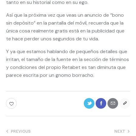
tanto en su historial como en su ego.
Así que la próxima vez que veas un anuncio de “bono
sin depósito” en la pantalla del móvil, recuerda que la
única cosa realmente gratis está en la publicidad que
te hace perder unos segundos de tu vida.
Y ya que estamos hablando de pequeños detalles que
irritan, el tamaño de la fuente en la sección de términos
y condiciones del propio Retabet es tan diminuta que
parece escrita por un gnomo borracho.
PREVIOUS
NEXT