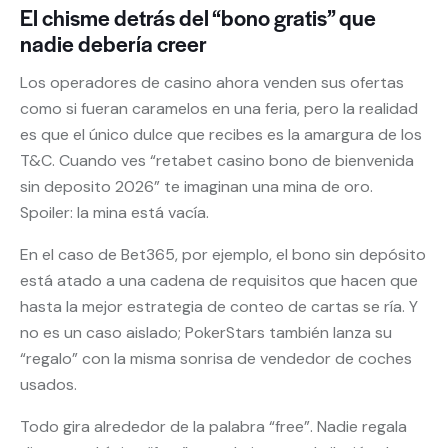
El chisme detrás del “bono gratis” que
nadie debería creer
Los operadores de casino ahora venden sus ofertas
como si fueran caramelos en una feria, pero la realidad
es que el único dulce que recibes es la amargura de los
T&C. Cuando ves “retabet casino bono de bienvenida
sin deposito 2026” te imaginan una mina de oro.
Spoiler: la mina está vacía.
En el caso de Bet365, por ejemplo, el bono sin depósito
está atado a una cadena de requisitos que hacen que
hasta la mejor estrategia de conteo de cartas se ría. Y
no es un caso aislado; PokerStars también lanza su
“regalo” con la misma sonrisa de vendedor de coches
usados.
Todo gira alrededor de la palabra “free”. Nadie regala