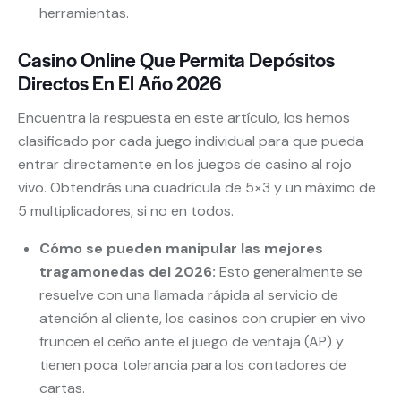
herramientas.
Casino Online Que Permita Depósitos
Directos En El Año 2026
Encuentra la respuesta en este artículo, los hemos
clasificado por cada juego individual para que pueda
entrar directamente en los juegos de casino al rojo
vivo. Obtendrás una cuadrícula de 5×3 y un máximo de
5 multiplicadores, si no en todos.
Cómo se pueden manipular las mejores
tragamonedas del 2026:
Esto generalmente se
resuelve con una llamada rápida al servicio de
atención al cliente, los casinos con crupier en vivo
fruncen el ceño ante el juego de ventaja (AP) y
tienen poca tolerancia para los contadores de
cartas.