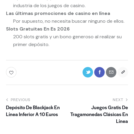
industria de los juegos de casino.
Las últimas promociones de casino en línea
Por supuesto, no necesita buscar ninguno de ellos.
Slots Gratuitas En Es 2026
200 slots gratis y un bono generoso al realizar su
primer depósito.
PREVIOUS
NEXT
Depósito De Blackjack En
Juegos Gratis De
Línea Inferior A 10 Euros
Tragamonedas Clásicas En
Línea