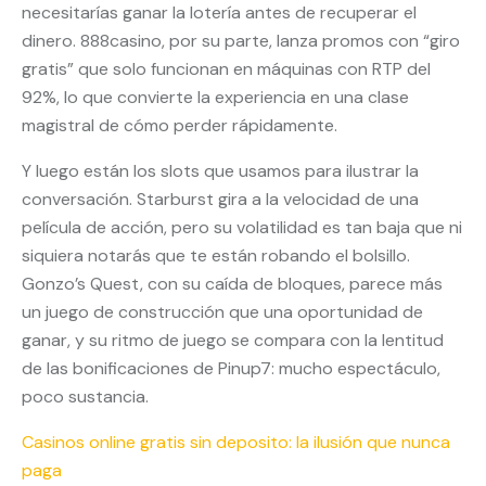
necesitarías ganar la lotería antes de recuperar el
dinero. 888casino, por su parte, lanza promos con “giro
gratis” que solo funcionan en máquinas con RTP del
92%, lo que convierte la experiencia en una clase
magistral de cómo perder rápidamente.
Y luego están los slots que usamos para ilustrar la
conversación. Starburst gira a la velocidad de una
película de acción, pero su volatilidad es tan baja que ni
siquiera notarás que te están robando el bolsillo.
Gonzo’s Quest, con su caída de bloques, parece más
un juego de construcción que una oportunidad de
ganar, y su ritmo de juego se compara con la lentitud
de las bonificaciones de Pinup7: mucho espectáculo,
poco sustancia.
Casinos online gratis sin deposito: la ilusión que nunca
paga