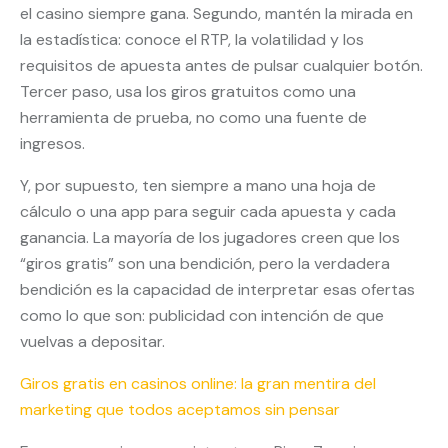
el casino siempre gana. Segundo, mantén la mirada en
la estadística: conoce el RTP, la volatilidad y los
requisitos de apuesta antes de pulsar cualquier botón.
Tercer paso, usa los giros gratuitos como una
herramienta de prueba, no como una fuente de
ingresos.
Y, por supuesto, ten siempre a mano una hoja de
cálculo o una app para seguir cada apuesta y cada
ganancia. La mayoría de los jugadores creen que los
“giros gratis” son una bendición, pero la verdadera
bendición es la capacidad de interpretar esas ofertas
como lo que son: publicidad con intención de que
vuelvas a depositar.
Giros gratis en casinos online: la gran mentira del
marketing que todos aceptamos sin pensar