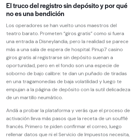
El truco del registro sin depósito y por qué
no es una bendición
Los operadores se han vuelto unos maestros del
teatro barato. Prometen “giros gratis” como si fuera
una entrada a Disneylandia, pero la realidad se parece
más a una sala de espera de hospital. Pinup7 casino
giros gratis al registrarse sin depósito suenan a
oportunidad, pero en el fondo son una especie de
soborno de bajo calibre: te dan un puñado de tiradas
en una tragamonedas de baja volatilidad y luego te
empujan a la página de depósito con la sutil delicadeza
de un martillo neumático.
Andá a probar la plataforma y verás que el proceso de
activación lleva más pasos que la receta de un soufflé
francés. Primero te piden confirmar el correo, luego
rellenar datos que ni el Servicio de Impuestos necesita,