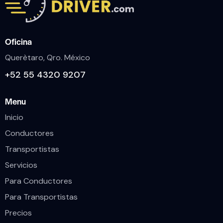
Oficina
Querètaro, Qro. México
+52 55 4320 9207
Menu
Inicio
Conductores
Transportistas
Servicios
Para Conductores
Para Transportistas
Precios