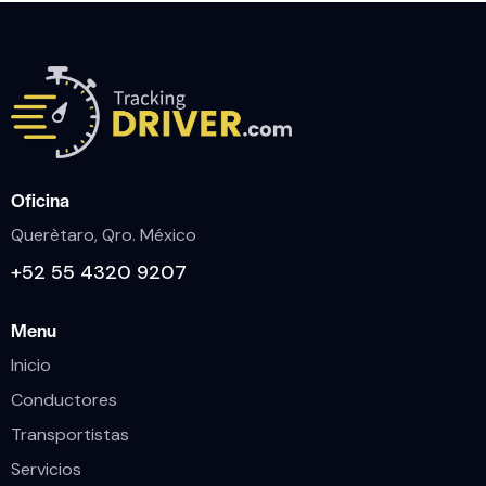
Oficina
Querètaro, Qro. México
+52 55 4320 9207
Menu
Inicio
Conductores
Transportistas
Servicios