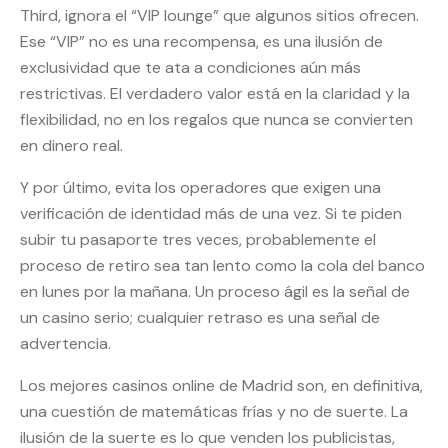
Third, ignora el “VIP lounge” que algunos sitios ofrecen.
Ese “VIP” no es una recompensa, es una ilusión de
exclusividad que te ata a condiciones aún más
restrictivas. El verdadero valor está en la claridad y la
flexibilidad, no en los regalos que nunca se convierten
en dinero real.
Y por último, evita los operadores que exigen una
verificación de identidad más de una vez. Si te piden
subir tu pasaporte tres veces, probablemente el
proceso de retiro sea tan lento como la cola del banco
en lunes por la mañana. Un proceso ágil es la señal de
un casino serio; cualquier retraso es una señal de
advertencia.
Los mejores casinos online de Madrid son, en definitiva,
una cuestión de matemáticas frías y no de suerte. La
ilusión de la suerte es lo que venden los publicistas,