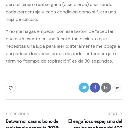
pero el dinero real se gana (o se pierde) analizando
cada porcentaje y cada condición como si fuera una
hoja de cálculo.
Y no me hagas empezar con ese botón de “aceptar”
que está escrito en una fuente tan diminuta que
necesitas una lupa para leerlo; literalmente me obliga a
parpadear dos veces antes de poder entender que el
término “tiempo de expiración” es de 30 segundos.
PREVIOUS
NEXT
Betwarrior casino bono de
El engañoso espejismo del
registro sin deposito 2026:
casino con bono del 100