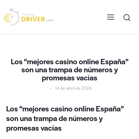
SIN CATEGORÍA
Los “mejores casino online España”
son una trampa de números y
promesas vacías
14 de abril de 2026
Los “mejores casino online España”
son una trampa de números y
promesas vacías