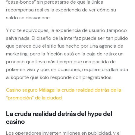
“caza‑bonos” sin percatarse de que la única
recompensa real es la experiencia de ver cómo su
saldo se desvanece.
Y no te equivoques, la experiencia de usuario tampoco
salva nada. El diseño de la interfaz puede ser tan pulido
que parece que el sitio fue hecho por una agencia de
marketing, pero la fricción está en la caja de retiro: un
proceso que lleva más tiempo que una partida de
póker en vivo y que, en ocasiones, requiere una llamada
al soporte que solo responde con pregrabados.
Casino seguro Málaga: la cruda realidad detrás de la
“promoción” de la ciudad
La cruda realidad detrás del hype del
casino
Los operadores invierten millones en publicidad, y el