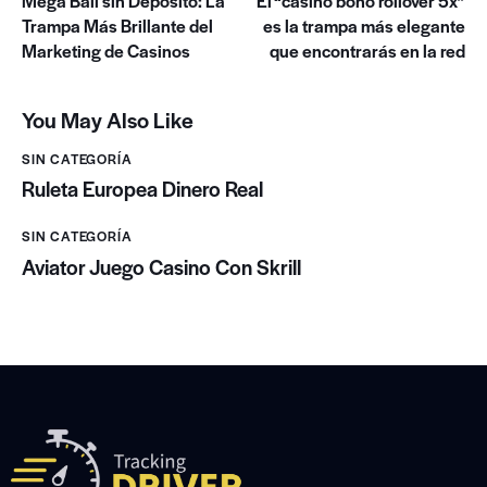
Mega Ball sin Depósito: La
El “casino bono rollover 5x”
Trampa Más Brillante del
es la trampa más elegante
Marketing de Casinos
que encontrarás en la red
You May Also Like
SIN CATEGORÍA
Ruleta Europea Dinero Real
SIN CATEGORÍA
Aviator Juego Casino Con Skrill