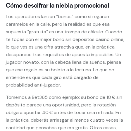
Cómo descifrar la niebla promocional
Los operadores lanzan “bonos” como si regaran
caramelos en la calle, pero la realidad es que esa
supuesta “gratuita” es una trampa de cálculo. Cuando
te topas con el mejor bono sin depósitos casino online,
lo que ves es una cifra atractiva que, en la práctica,
desaparece tras requisitos de apuesta imposibles. Un
jugador novato, con la cabeza llena de sueños, piensa
que ese regalo es su boleto a la fortuna. Lo que no
entiende es que cada giro está cargado de
probabilidad anti‑jugador.
Tomemos a Bet365 como ejemplo: su bono de 10 € sin
depósito parece una oportunidad, pero la rotación
obliga a apostar 40 € antes de tocar una retirada. En
la práctica, deberás arriesgar al menos cuatro veces la
cantidad que pensabas que era gratis. Otras casas,