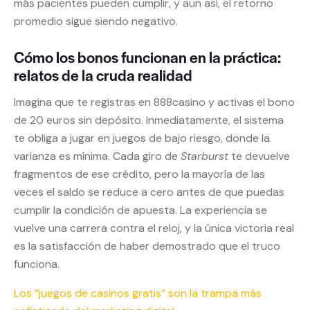
más pacientes pueden cumplir, y aun así, el retorno
promedio sigue siendo negativo.
Cómo los bonos funcionan en la práctica:
relatos de la cruda realidad
Imagina que te registras en 888casino y activas el bono
de 20 euros sin depósito. Inmediatamente, el sistema
te obliga a jugar en juegos de bajo riesgo, donde la
varianza es mínima. Cada giro de
Starburst
te devuelve
fragmentos de ese crédito, pero la mayoría de las
veces el saldo se reduce a cero antes de que puedas
cumplir la condición de apuesta. La experiencia se
vuelve una carrera contra el reloj, y la única victoria real
es la satisfacción de haber demostrado que el truco
funciona.
Los “juegos de casinos gratis” son la trampa más