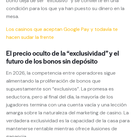
bono deja de ser “exclusivo” y se convierte en una
condición para los que ya han puesto su dinero en la
mesa.
Los casinos que aceptan Google Pay y todavía te
hacen sudar la frente
El precio oculto de la “exclusividad” y el
futuro de los bonos sin depósito
En 2026, la competencia entre operadores sigue
alimentando la proliferación de bonos que
supuestamente son “exclusivos”. La promesa es
seductora, pero al final del día, la mayoría de los
jugadores termina con una cuenta vacía y una lección
amarga sobre la naturaleza del marketing de casino. La
verdadera exclusividad es la capacidad de la casa para
mantenerse rentable mientras ofrece ilusiones de
ganancia.