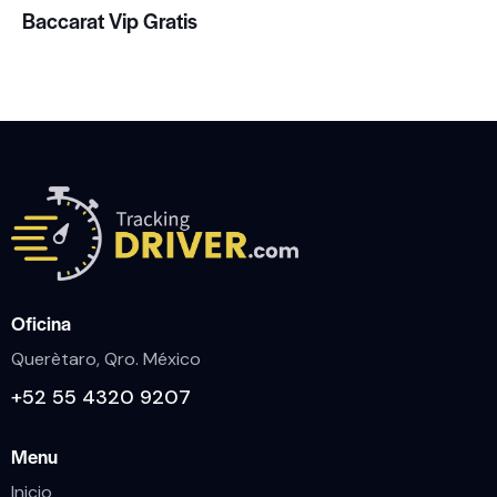
Baccarat Vip Gratis
Oficina
Querètaro, Qro. México
+52 55 4320 9207
Menu
Inicio