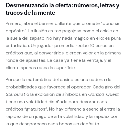
Desmenuzando la oferta: números, letras y
trucos de la mente
Primero, abre el banner brillante que promete “bono sin
depósito”. La ilusión es tan pegajosa como el chicle en
la suela del zapato. No hay nada mágico en ello; es pura
estadística. Un jugador promedio recibe 10 euros en
créditos que, al convertirlos, pierden valor en la primera
ronda de apuestas. La casa ya tiene la ventaja, y el
cliente apenas rasca la superficie.
Porque la matemática del casino es una cadena de
probabilidades que favorece al operador. Cada giro del
Starburst
o la explosión de símbolos en
Gonzo’s Quest
tiene una volatilidad diseñada para devorar esos
créditos “gratuitos”. No hay diferencia esencial entre la
rapidez de un juego de alta volatilidad y la rapidez con
la que desaparecen esos bonos sin depósito.