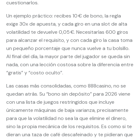
cuestionarlos.
Un ejemplo práctico: recibes 10 € de bono, la regla
exige 30x de apuesta, y cada giro en una slot de alta
volatilidad te devuelve 0,05 €. Necesitarías 600 giros
para alcanzar el requisito, y con cada giro la casa toma
un pequeño porcentaje que nunca vuelve a tu bolsillo.
Al final del día, la mayor parte del jugador se queda sin
nada, con una lección costosa sobre la diferencia entre
“gratis” y “costo oculto”.
Las casas más consolidadas, como 888casino, no se
quedan atrás. Su “bono sin depósito” para 2026 viene
con una lista de juegos restringidos que incluye
únicamente máquinas de baja varianza, precisamente
para que la volatilidad no sea la que elimine el dinero,
sino la propia mecánica de los requisitos. Es como si te
dieran una taza de café descafeinado y te pidieran que