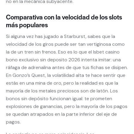
no en la mecánica subyacente.
Comparativa con la velocidad de los slots
más populares
Si alguna vez has jugado a Starburst, sabes que la
velocidad de los giros puede ser tan vertiginosa como
la de un tren sin frenos. Eso es lo que el lsbet casino
bono exclusivo sin deposito 2026 intenta imitar: una
ráfaga de adrenalina antes de que tus fichas se disipen.
En Gonzo’s Quest, la volatilidad alta te hace sentir que
estás en una mina de oro, pero la realidad es que la
mayoría de los metales preciosos son de latón. Los
bonos sin depósito funcionan igual: te prometen
explosiones de ganancias, pero la mayoría de los pagos
se quedan atrapados en la parte inferior del eje de
pagos.