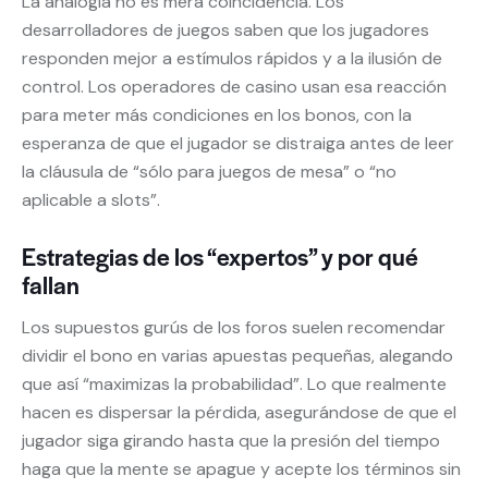
La analogía no es mera coincidencia. Los
desarrolladores de juegos saben que los jugadores
responden mejor a estímulos rápidos y a la ilusión de
control. Los operadores de casino usan esa reacción
para meter más condiciones en los bonos, con la
esperanza de que el jugador se distraiga antes de leer
la cláusula de “sólo para juegos de mesa” o “no
aplicable a slots”.
Estrategias de los “expertos” y por qué
fallan
Los supuestos gurús de los foros suelen recomendar
dividir el bono en varias apuestas pequeñas, alegando
que así “maximizas la probabilidad”. Lo que realmente
hacen es dispersar la pérdida, asegurándose de que el
jugador siga girando hasta que la presión del tiempo
haga que la mente se apague y acepte los términos sin