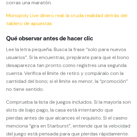
corras una maratón.
Monopoly Live dinero real: la cruda realidad detrás del
tablero de apuestas
Qué observar antes de hacer clic
Lee la letra pequeña. Busca la frase “solo para nuevos
usuarios”. Si la encuentras, prepárate para que el bono
desaparezca tan pronto como registres una segunda
cuenta. Verifica el límite de retiro y compáralo con la
cantidad del bono; si el límite es menor, la “promoción”
no tiene sentido.
Comprueba la lista de juegos incluidos. Si la mayoría son
slots de bajo pago, la casa está intentando que
pierdas antes de que alcances el requisito. Si el casino
menciona “gira en Starburst”, entiende que la velocidad
del juego está pensada para que pierdas rápidamente.