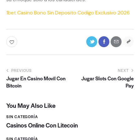
1bet Casino Bono Sin Deposito Codigo Exclusivo 2026
PREVIOUS
NEXT
Jugar En Casino Movil Con
Jugar Slots Con Google
Bitcoin
Pay
You May Also Like
SIN CATEGORÍA
Casinos Online Con Litecoin
SIN CATEGORÍA