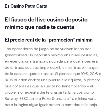
Es Casino Petra Carta
El fiasco del live casino deposito
minimo que nadie te cuenta
El precio real de la “promoción” mínima
Los operadores de juego no se vuelven locos por
generosidad. Un depósito mínimo en un live casino es,
en esencia, una trampa calculada para que la barrera
de entrada sea casi imperceptible mientras el margen
de la casa se queda intacto. Si piensas que 10 €, 20 € o
30 € pueden abrirte una puerta a la riqueza, lo primero
que notarás es que la suerte no tiene horarios y el
crupier no necesita darte una pista. En sitios como
Betway, 888Casino o PokerStars, la cifra mínima varía,
pero la lógica sigue igual: ponen la cantidad más baja