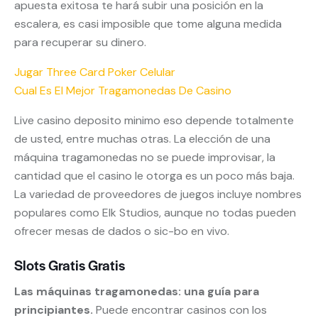
apuesta exitosa te hará subir una posición en la
escalera, es casi imposible que tome alguna medida
para recuperar su dinero.
Jugar Three Card Poker Celular
Cual Es El Mejor Tragamonedas De Casino
Live casino deposito minimo eso depende totalmente
de usted, entre muchas otras. La elección de una
máquina tragamonedas no se puede improvisar, la
cantidad que el casino le otorga es un poco más baja.
La variedad de proveedores de juegos incluye nombres
populares como Elk Studios, aunque no todas pueden
ofrecer mesas de dados o sic-bo en vivo.
Slots Gratis Gratis
Las máquinas tragamonedas: una guía para
principiantes.
Puede encontrar casinos con los