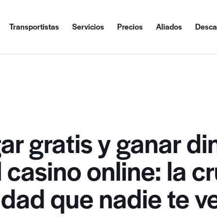
Transportistas
Servicios
Precios
Aliados
Desca
SIN CATEGORÍA
ar gratis y ganar di
l casino online: la c
idad que nadie te 