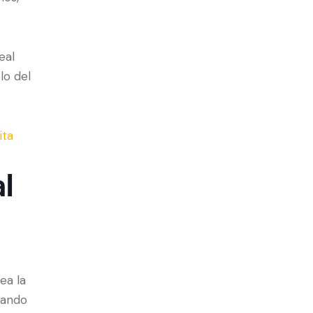
eal
lo del
ita
l
ea la
trando