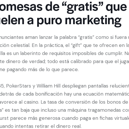
omesas de “gratis” que
elen a puro marketing
nunciantes aman lanzar la palabra “gratis” como si fuera
ión celestial. En la práctica, el “gift” que te ofrecen en l
lla es un laberinto de requisitos imposibles de cumplir. N
te dinero de verdad; todo está calibrado para que el jug
ne pagando más de lo que parece.
5, PokerStars y William Hill despliegan pantallas relucien
detrás de cada bonificación hay una ecuación matemáti
avorece al casino. La tasa de conversión de los bonos de
a” es tan baja que incluso una máquina tragamonedas c
urst parece más generosa cuando paga en fichas virtual
uando intentas retirar el dinero real.