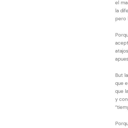
el ma
la di
pero 
Porqu
acept
atajo
apues
But l
que e
que l
y con
“tiem
Porqu