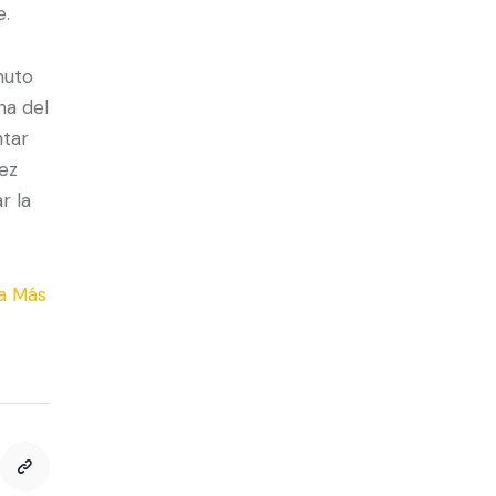
e.
nuto
ha del
ntar
vez
r la
pa Más