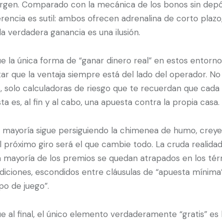
rgen. Comparado con la mecánica de los bonos sin depó
ferencia es sutil: ambos ofrecen adrenalina de corto plazo
la verdadera ganancia es una ilusión.
e la única forma de “ganar dinero real” en estos entorno
ar que la ventaja siempre está del lado del operador. No
s, solo calculadoras de riesgo que te recuerdan que cada
ta es, al fin y al cabo, una apuesta contra la propia casa.
a mayoría sigue persiguiendo la chimenea de humo, crey
l próximo giro será el que cambie todo. La cruda realida
a mayoría de los premios se quedan atrapados en los té
diciones, escondidos entre cláusulas de “apuesta mínima
po de juego”.
e al final, el único elemento verdaderamente “gratis” es 