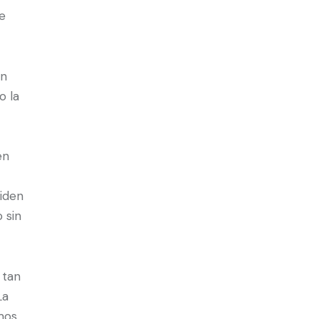
re
Un
o la
én
iden
 sin
 tan
La
mos,