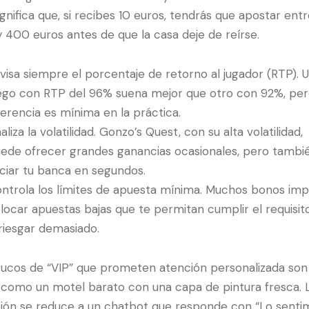
ignifica que, si recibes 10 euros, tendrás que apostar ent
 400 euros antes de que la casa deje de reírse.
visa siempre el porcentaje de retorno al jugador (RTP). 
ego con RTP del 96% suena mejor que otro con 92%, per
ferencia es mínima en la práctica.
aliza la volatilidad. Gonzo’s Quest, con su alta volatilidad,
ede ofrecer grandes ganancias ocasionales, pero tambi
ciar tu banca en segundos.
ntrola los límites de apuesta mínima. Muchos bonos imp
locar apuestas bajas que te permitan cumplir el requisito
riesgar demasiado.
rucos de “VIP” que prometen atención personalizada son
s como un motel barato con una capa de pintura fresca. 
ión se reduce a un chatbot que responde con “Lo senti