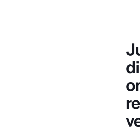
J
d
on
r
v