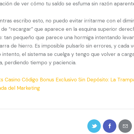
ración de ver cómo tu saldo se esfuma sin razón aparent
ntras escribo esto, no puedo evitar irritarme con el dimi
 de “recargar” que aparece en la esquina superior derec
o: tan pequeño que parece una hormiga intentando leva
arra de hierro. Es imposible pulsarlo sin errores, y cada 
o intento, el sistema se cuelga y tengo que volver a carga
a, perdiendo tiempo y paciencia.
s Casino Código Bonus Exclusivo Sin Depósito: La Tram
ada del Marketing