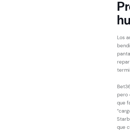
Pr
hu
Los a
bendic
panta
repar
termi
Bet36
pero 
que f
“carg
Starb
que c