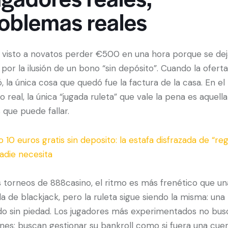
oblemas reales
 visto a novatos perder €500 en una hora porque se de
r por la ilusión de un bono “sin depósito”. Cuando la ofert
ó, la única cosa que quedó fue la factura de la casa. En el
 real, la única “jugada ruleta” que vale la pena es aquell
 que puede fallar.
o 10 euros gratis sin deposito: la estafa disfrazada de “re
adie necesita
s torneos de 888casino, el ritmo es más frenético que un
da de blackjack, pero la ruleta sigue siendo la misma: una
do sin piedad. Los jugadores más experimentados no bu
nes; buscan gestionar su bankroll como si fuera una cue