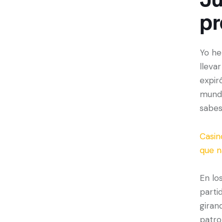
pr
Yo he
lleva
expir
mundo
sabes
Casin
que n
En lo
parti
giran
patro