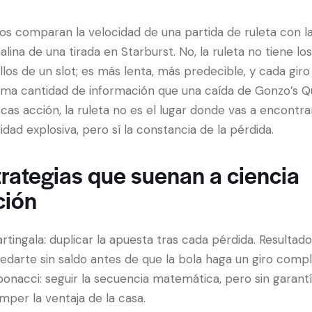
os comparan la velocidad de una partida de ruleta con l
alina de una tirada en Starburst. No, la ruleta no tiene lo
llos de un slot; es más lenta, más predecible, y cada giro 
sma cantidad de información que una caída de Gonzo’s Q
scas acción, la ruleta no es el lugar donde vas a encontra
lidad explosiva, pero sí la constancia de la pérdida.
rategias que suenan a ciencia
ción
rtingala: duplicar la apuesta tras cada pérdida. Resultado
edarte sin saldo antes de que la bola haga un giro compl
bonacci: seguir la secuencia matemática, pero sin garant
mper la ventaja de la casa.