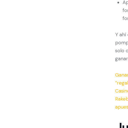
Ap
fo
fo
Y ahí
pompo
solo 
ganar
Ganar
“rega
Casin
Rakeb
apues
Ju