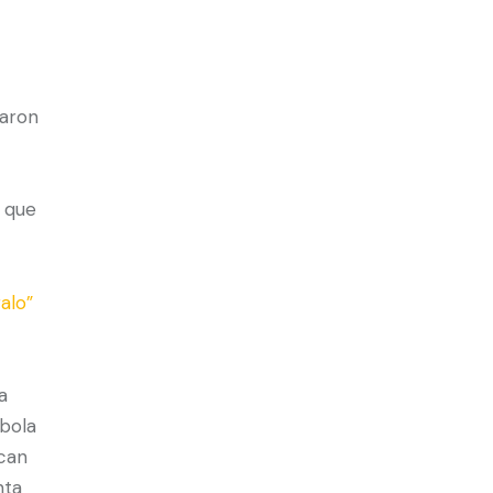
jaron
a
a que
galo”
a
 bola
scan
nta