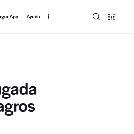
rgar App
Ayuda
jugada
lagros