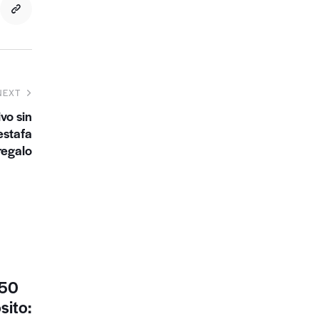
NEXT
vo sin
estafa
regalo
150
sito: