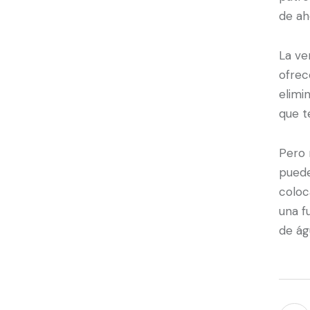
de ah
La ve
ofrec
elimi
que t
Pero 
puede
coloc
una f
de águ