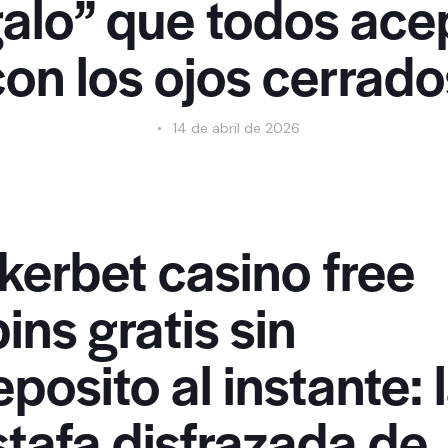
galo” que todos ace
con los ojos cerrado
14 de abril de 2026
okerbet casino free
ins gratis sin
posito al instante: 
stafa disfrazada de