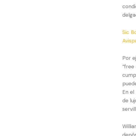
condi
delga
Sic B
Avisp
Por e
“free
cumpl
puede
En el
de lu
servil
Willi
depós