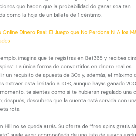
ciones que hacen que la probabilidad de ganar sea tan
da como la hoja de un billete de 1 céntimo.
o Online Dinero Real: El Juego que No Perdona Ni A los M
ados
jemplo, imagina que te registras en Bet365 y recibes ci
 spins”. La única forma de convertirlos en dinero real es
ir un requisito de apuesta de 30x y, además, el máximo 
s extraer está limitado a 10 €, aunque hayas ganado 200
 momento, te sientes como si te hubieran regalado una 
jo; después, descubres que la cuenta está servida con un
leta rota.
am Hill no se queda atrás. Su oferta de “free spins gratis si
ito” suele venir acompañada de una lista de juegos exclu