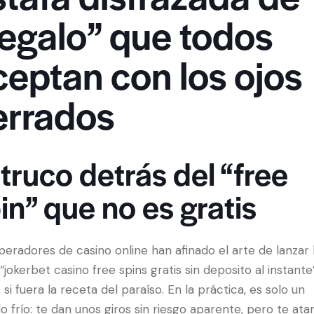
regalo” que todos
ceptan con los ojos
errados
 truco detrás del “free
in” que no es gratis
peradores de casino online han afinado el arte de lanzar 
 “jokerbet casino free spins gratis sin deposito al instante
si fuera la receta del paraíso. En la práctica, es solo un
lo frío: te dan unos giros sin riesgo aparente, pero te ata