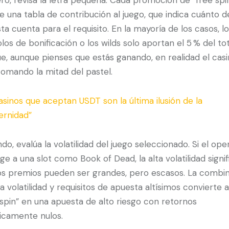
ye una tabla de contribución al juego, que indica cuánto d
ta cuenta para el requisito. En la mayoría de los casos, l
los de bonificación o los wilds solo aportan el 5 % del tot
ue, aunque pienses que estás ganando, en realidad el cas
tomando la mitad del pastel.
asinos que aceptan USDT son la última ilusión de la
rnidad”
do, evalúa la volatilidad del juego seleccionado. Si el op
rige a una slot como Book of Dead, la alta volatilidad signif
os premios pueden ser grandes, pero escasos. La combi
ta volatilidad y requisitos de apuesta altísimos convierte a
 spin” en una apuesta de alto riesgo con retornos
icamente nulos.