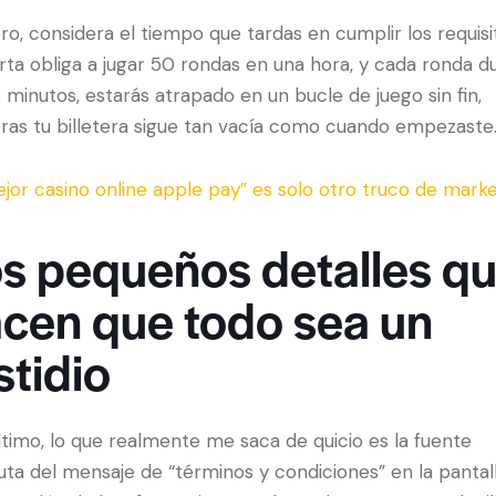
ro, considera el tiempo que tardas en cumplir los requisit
erta obliga a jugar 50 rondas en una hora, y cada ronda d
s minutos, estarás atrapado en un bucle de juego sin fin,
ras tu billetera sigue tan vacía como cuando empezaste
ejor casino online apple pay” es solo otro truco de mark
s pequeños detalles q
cen que todo sea un
stidio
ltimo, lo que realmente me saca de quicio es la fuente
uta del mensaje de “términos y condiciones” en la pantal