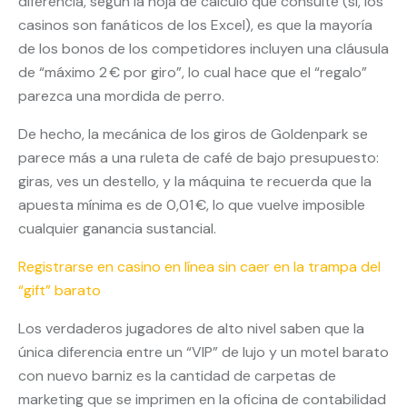
diferencia, según la hoja de cálculo que consulté (sí, los
casinos son fanáticos de los Excel), es que la mayoría
de los bonos de los competidores incluyen una cláusula
de “máximo 2 € por giro”, lo cual hace que el “regalo”
parezca una mordida de perro.
De hecho, la mecánica de los giros de Goldenpark se
parece más a una ruleta de café de bajo presupuesto:
giras, ves un destello, y la máquina te recuerda que la
apuesta mínima es de 0,01 €, lo que vuelve imposible
cualquier ganancia sustancial.
Registrarse en casino en línea sin caer en la trampa del
“gift” barato
Los verdaderos jugadores de alto nivel saben que la
única diferencia entre un “VIP” de lujo y un motel barato
con nuevo barniz es la cantidad de carpetas de
marketing que se imprimen en la oficina de contabilidad