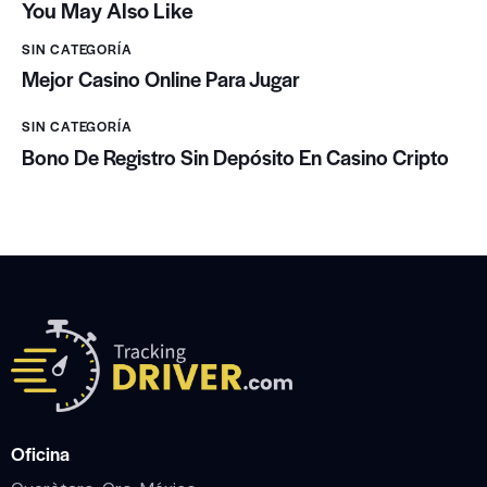
You May Also Like
SIN CATEGORÍA
Mejor Casino Online Para Jugar
SIN CATEGORÍA
Bono De Registro Sin Depósito En Casino Cripto
Oficina