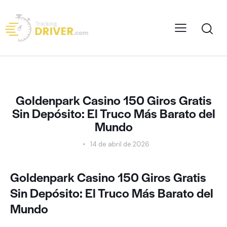
SIN CATEGORÍA
Goldenpark Casino 150 Giros Gratis
Sin Depósito: El Truco Más Barato del
Mundo
14 de abril de 2026
Goldenpark Casino 150 Giros Gratis
Sin Depósito: El Truco Más Barato del
Mundo