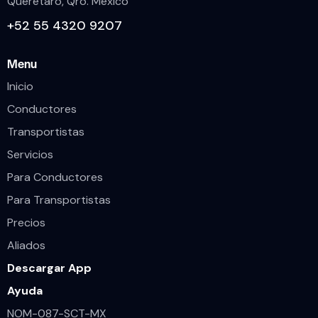
Querètaro, Qro. México
+52 55 4320 9207
Menu
Inicio
Conductores
Transportistas
Servicios
Para Conductores
Para Transportistas
Precios
Aliados
Descargar App
Ayuda
NOM-087-SCT-MX