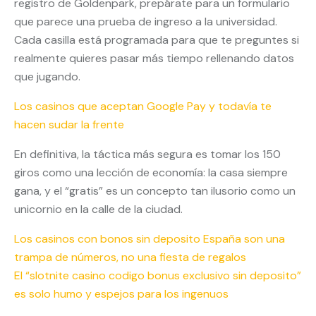
registro de Goldenpark, prepárate para un formulario
que parece una prueba de ingreso a la universidad.
Cada casilla está programada para que te preguntes si
realmente quieres pasar más tiempo rellenando datos
que jugando.
Los casinos que aceptan Google Pay y todavía te
hacen sudar la frente
En definitiva, la táctica más segura es tomar los 150
giros como una lección de economía: la casa siempre
gana, y el “gratis” es un concepto tan ilusorio como un
unicornio en la calle de la ciudad.
Los casinos con bonos sin deposito España son una
trampa de números, no una fiesta de regalos
El “slotnite casino codigo bonus exclusivo sin deposito”
es solo humo y espejos para los ingenuos