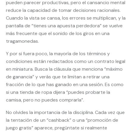
pueden parecer productivas, pero el cansancio mental
reduce la capacidad de tomar decisiones racionales.
Cuando la vista se cansa, los errores se multiplican, y la
pantalla de “tienes una apuesta perdedora” se vuelve
más frecuente que el sonido de los giros en una
tragamonedas.
Y por si fuera poco, la mayoría de los términos y
condiciones están redactados como un contrato legal
en miniatura. Busca la cláusula que menciona “máximo
de ganancia” y verás que te limitan a retirar una
fracción de lo que has ganado en una sesión. Es como
si una tienda de ropa dijera “puedes probarte la
camisa, pero no puedes comprarla”.
No olvides la importancia de la disciplina. Cada vez que
la tentación de un “cashback” o una “promoción de
juego gratis” aparece, pregúntate si realmente