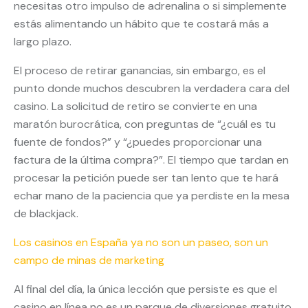
necesitas otro impulso de adrenalina o si simplemente
estás alimentando un hábito que te costará más a
largo plazo.
El proceso de retirar ganancias, sin embargo, es el
punto donde muchos descubren la verdadera cara del
casino. La solicitud de retiro se convierte en una
maratón burocrática, con preguntas de “¿cuál es tu
fuente de fondos?” y “¿puedes proporcionar una
factura de la última compra?”. El tiempo que tardan en
procesar la petición puede ser tan lento que te hará
echar mano de la paciencia que ya perdiste en la mesa
de blackjack.
Los casinos en España ya no son un paseo, son un
campo de minas de marketing
Al final del día, la única lección que persiste es que el
casino en línea no es un parque de diversiones gratuito.