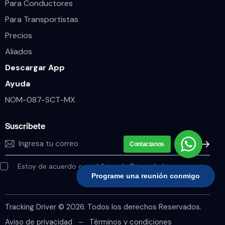
Para Conductores
Para Transportistas
Precios
Aliados
Descargar App
Ayuda
NOM-087-SCT-MX
Suscríbete
ENVIAR
Contactanos
Estoy de acuerdo con el
Aviso de Privacidad
.
Programe una reunión conmigo
Tracking Driver © 2026. Todos los derechos Reservados.
Aviso de privacidad
–
Términos y condiciones