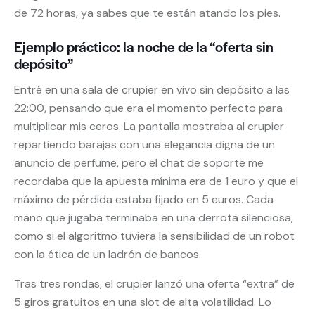
de 72 horas, ya sabes que te están atando los pies.
Ejemplo práctico: la noche de la “oferta sin
depósito”
Entré en una sala de crupier en vivo sin depósito a las
22:00, pensando que era el momento perfecto para
multiplicar mis ceros. La pantalla mostraba al crupier
repartiendo barajas con una elegancia digna de un
anuncio de perfume, pero el chat de soporte me
recordaba que la apuesta mínima era de 1 euro y que el
máximo de pérdida estaba fijado en 5 euros. Cada
mano que jugaba terminaba en una derrota silenciosa,
como si el algoritmo tuviera la sensibilidad de un robot
con la ética de un ladrón de bancos.
Tras tres rondas, el crupier lanzó una oferta “extra” de
5 giros gratuitos en una slot de alta volatilidad. Lo