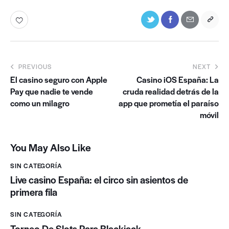
PREVIOUS
NEXT
El casino seguro con Apple
Casino iOS España: La
Pay que nadie te vende
cruda realidad detrás de la
como un milagro
app que prometía el paraíso
móvil
You May Also Like
SIN CATEGORÍA
Live casino España: el circo sin asientos de
primera fila
SIN CATEGORÍA
Torneo De Slots Para Blackjack