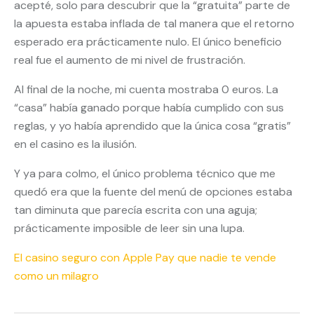
acepté, solo para descubrir que la “gratuita” parte de
la apuesta estaba inflada de tal manera que el retorno
esperado era prácticamente nulo. El único beneficio
real fue el aumento de mi nivel de frustración.
Al final de la noche, mi cuenta mostraba 0 euros. La
“casa” había ganado porque había cumplido con sus
reglas, y yo había aprendido que la única cosa “gratis”
en el casino es la ilusión.
Y ya para colmo, el único problema técnico que me
quedó era que la fuente del menú de opciones estaba
tan diminuta que parecía escrita con una aguja;
prácticamente imposible de leer sin una lupa.
El casino seguro con Apple Pay que nadie te vende
como un milagro