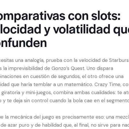
mparativas con slots:
locidad y volatilidad q
onfunden
cesitas una analogía, prueba con la velocidad de Starburs
s la imprevisibilidad de Gonzo’s Quest. Uno dispara
naciones en cuestión de segundos, el otro ofrece una
ilidad que haría temblar a un matemático. Crazy Time, co
 giratoria y mini‑juegos, combina ambas cualidades: te a
o y te deja sin control cuando la bola cae en el segmento
e la mecánica del juego es precisamente eso: una mezc
 de azar puro y de habilidad que, al final, no sirve para na