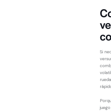
Co
ve
c
Si ne
versu
combi
volat
rueda
rápid
Porqu
juego