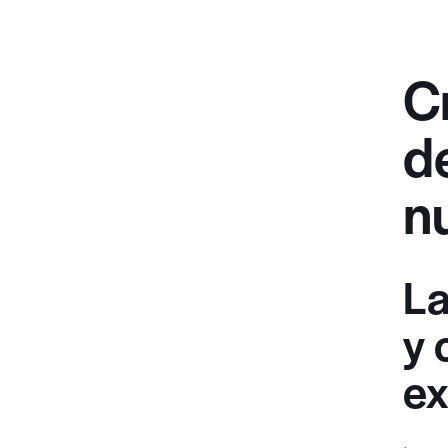
C
de
n
La
y 
ex