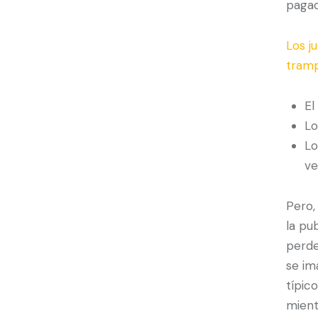
pagad
Los j
tramp
El
Lo
Lo
ve
Pero,
la pu
perder
se im
típic
mient