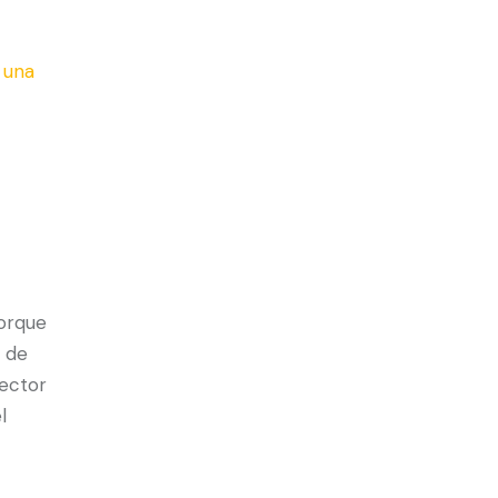
 una
orque
o de
lector
l