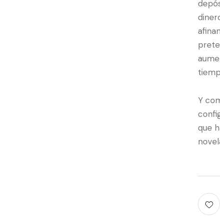
depós
diner
afina
prete
aumen
tiemp
Y com
confi
que h
novel