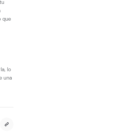
tu
n
o que
a, lo
e una