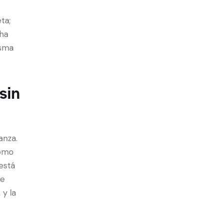
ta;
 ha
isma
sin
anza.
como
está
ve
 y la