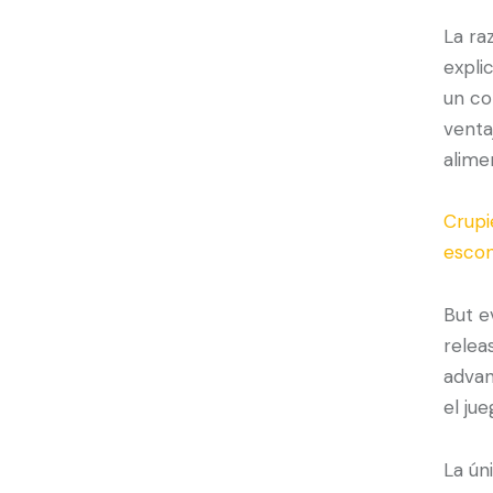
La ra
expli
un co
venta
alime
Crupi
escon
But e
relea
advan
el ju
La ún