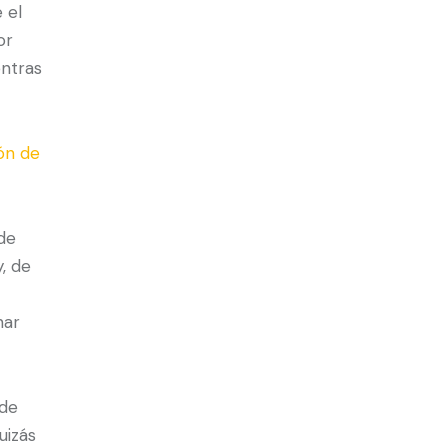
 el
or
entras
ión de
de
, de
nar
 de
uizás