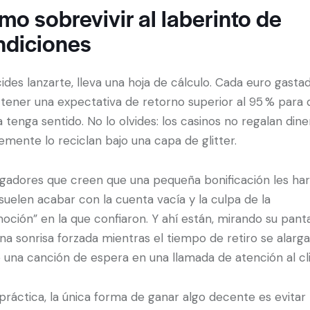
o sobrevivir al laberinto de
ndiciones
cides lanzarte, lleva una hoja de cálculo. Cada euro gasta
tener una expectativa de retorno superior al 95 % para 
a tenga sentido. No lo olvides: los casinos no regalan dine
emente lo reciclan bajo una capa de glitter.
ugadores que creen que una pequeña bonificación les ha
 suelen acabar con la cuenta vacía y la culpa de la
oción” en la que confiaron. Y ahí están, mirando su panta
na sonrisa forzada mientras el tiempo de retiro se alarg
una canción de espera en una llamada de atención al cl
 práctica, la única forma de ganar algo decente es evitar 