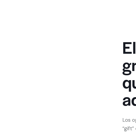
E
g
q
a
Los o
“gift”