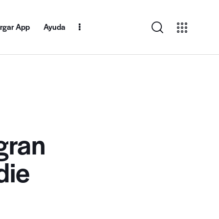
rgar App
Ayuda
gran
die