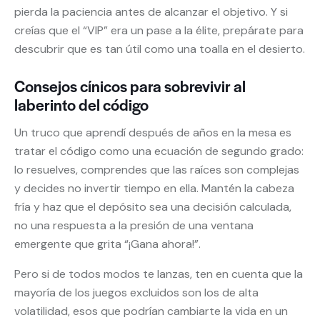
pierda la paciencia antes de alcanzar el objetivo. Y si
creías que el “VIP” era un pase a la élite, prepárate para
descubrir que es tan útil como una toalla en el desierto.
Consejos cínicos para sobrevivir al
laberinto del código
Un truco que aprendí después de años en la mesa es
tratar el código como una ecuación de segundo grado:
lo resuelves, comprendes que las raíces son complejas
y decides no invertir tiempo en ella. Mantén la cabeza
fría y haz que el depósito sea una decisión calculada,
no una respuesta a la presión de una ventana
emergente que grita “¡Gana ahora!”.
Pero si de todos modos te lanzas, ten en cuenta que la
mayoría de los juegos excluidos son los de alta
volatilidad, esos que podrían cambiarte la vida en un