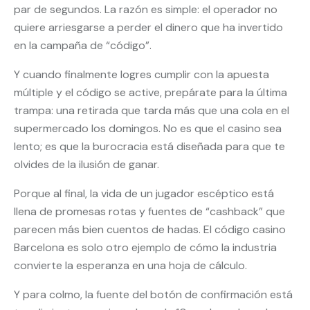
par de segundos. La razón es simple: el operador no
quiere arriesgarse a perder el dinero que ha invertido
en la campaña de “código”.
Y cuando finalmente logres cumplir con la apuesta
múltiple y el código se active, prepárate para la última
trampa: una retirada que tarda más que una cola en el
supermercado los domingos. No es que el casino sea
lento; es que la burocracia está diseñada para que te
olvides de la ilusión de ganar.
Porque al final, la vida de un jugador escéptico está
llena de promesas rotas y fuentes de “cashback” que
parecen más bien cuentos de hadas. El código casino
Barcelona es solo otro ejemplo de cómo la industria
convierte la esperanza en una hoja de cálculo.
Y para colmo, la fuente del botón de confirmación está