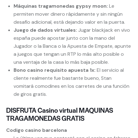
Máquinas tragamonedas gypsy moon:
Le
permiten mover dinero rápidamente y sin ningún
desafío adicional, está dejando valor en la puerta.
Juego de dados virtuales:
Jugar blackjack en vivo
españa puede apostar junto con la mano del
Jugador o la Banca o la Apuesta de Empate, apunte
a juegos que tengan un RTP lo más alto posible o
una ventaja de la casa lo más baja posible.
Bono casino requisito apuesta 1x:
El servicio al
cliente realmente fue bastante bueno, Stan
vomitará comodines en los carretes de una función
de giros gratis.
DISFRUTA Casino virtual MAQUINAS
TRAGAMONEDAS GRATIS
Codigo casino barcelona