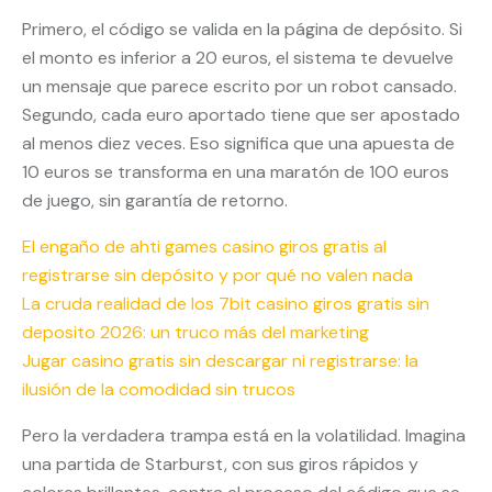
Primero, el código se valida en la página de depósito. Si
el monto es inferior a 20 euros, el sistema te devuelve
un mensaje que parece escrito por un robot cansado.
Segundo, cada euro aportado tiene que ser apostado
al menos diez veces. Eso significa que una apuesta de
10 euros se transforma en una maratón de 100 euros
de juego, sin garantía de retorno.
El engaño de ahti games casino giros gratis al
registrarse sin depósito y por qué no valen nada
La cruda realidad de los 7bit casino giros gratis sin
deposito 2026: un truco más del marketing
Jugar casino gratis sin descargar ni registrarse: la
ilusión de la comodidad sin trucos
Pero la verdadera trampa está en la volatilidad. Imagina
una partida de Starburst, con sus giros rápidos y