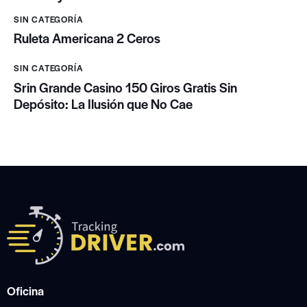
SIN CATEGORÍA
Ruleta Americana 2 Ceros
SIN CATEGORÍA
Srin Grande Casino 150 Giros Gratis Sin
Depósito: La Ilusión que No Cae
Oficina