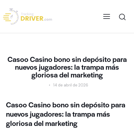
SIN CATEGORÍA
Casoo Casino bono sin depósito para
nuevos jugadores: la trampa más
gloriosa del marketing
14 de abril de 2026
Casoo Casino bono sin depósito para
nuevos jugadores: la trampa más
gloriosa del marketing