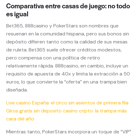
Comparativa entre casas de juego: no todo
es igual
Bet365, 888casino y PokerStars son nombres que
resuenan en la comunidad hispana, pero sus bonos sin
depósito difieren tanto como la calidad de sus mesas
de ruleta. Bet365 suele ofrecer créditos modestos,
pero compensa con una política de retiro
relativamente rápida. 888casino, en cambio, incluye un
requisito de apuesta de 40x y limita la extracción a 50
euros, lo que convierte la “oferta” en una trampa bien
diseñada.
Live casino España: el circo sin asientos de primera fila
Giros gratis sin deposito casino cripto: la trampa más
cara del año
Mientras tanto, PokerStars incorpora un toque de “VIP”