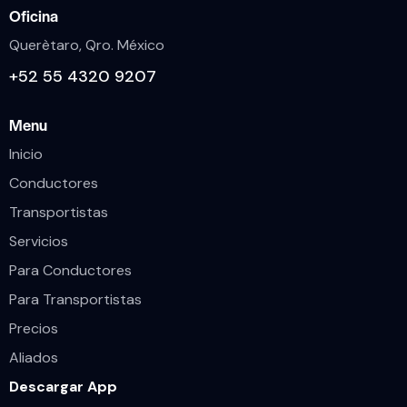
Oficina
Querètaro, Qro. México
+52 55 4320 9207
Menu
Inicio
Conductores
Transportistas
Servicios
Para Conductores
Para Transportistas
Precios
Aliados
Descargar App