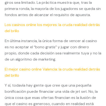
giros sea limitado. La práctica muestra que, tras la
primera ronda, la mayoría de los jugadores se queda sin
fondos antes de alcanzar el requisito de apuesta.
Los casinos online los mejores: la cruda realidad detrás
del brillo
En última instancia, la única forma de vencer al casino
es no aceptar el “bono gratis” y jugar con dinero
propio, donde cada decisión sea realmente tuya y no la
de un algoritmo de marketing.
El mejor casino online Valencia: la cruda realidad detrás
del brillo
Y sí, todavía hay gente que cree que una pequeña
bonificación puede financiar una vida de jet set. No, la
única cosa que esas ofertas financian es la ilusión de
que el casino es generoso, cuando en realidad está