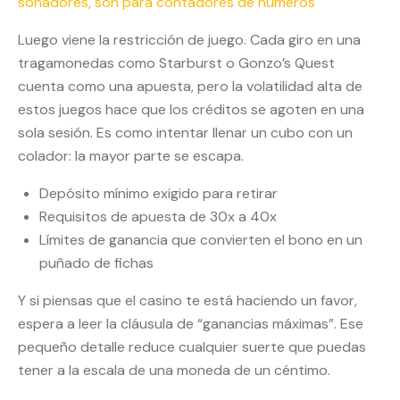
soñadores, son para contadores de números
Luego viene la restricción de juego. Cada giro en una
tragamonedas como Starburst o Gonzo’s Quest
cuenta como una apuesta, pero la volatilidad alta de
estos juegos hace que los créditos se agoten en una
sola sesión. Es como intentar llenar un cubo con un
colador: la mayor parte se escapa.
Depósito mínimo exigido para retirar
Requisitos de apuesta de 30x a 40x
Límites de ganancia que convierten el bono en un
puñado de fichas
Y si piensas que el casino te está haciendo un favor,
espera a leer la cláusula de “ganancias máximas”. Ese
pequeño detalle reduce cualquier suerte que puedas
tener a la escala de una moneda de un céntimo.