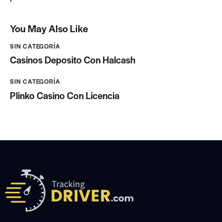
You May Also Like
SIN CATEGORÍA
Casinos Deposito Con Halcash
SIN CATEGORÍA
Plinko Casino Con Licencia