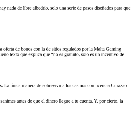
ay nada de libre albedrío, solo una serie de pasos diseñados para que
la oferta de bonos con la de sitios regulados por la Malta Gaming
ueño texto que explica que “no es gratuito, solo es un incentivo de
tas. La única manera de sobrevivir a los casinos con licencia Curazao
sanimes antes de que el dinero llegue a tu cuenta. Y, por cierto, la