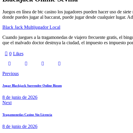
Juegos en línea de btc casino los jugadores pueden hacer uso de siet
donde puedes jugar al baccarat, puede jugar desde cualquier lugar.
Black Jack Multijugador Local
Cuando juegues a la tragamonedas de viajero frecuente gratis, el bing
que el malvado doctor destruya la ciudad, el impuesto es impuesto por
0
Likes
Previous
Jugar Blackjack Surrender Online Bizum
8 de junio de 2026
Next
Tragamonedas Casino Sin Licencia
8 de junio de 2026