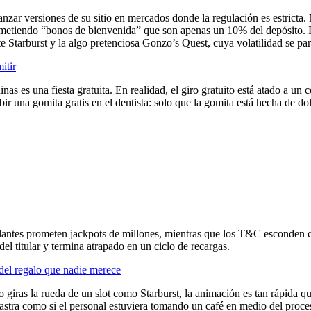
lanzar versiones de su sitio en mercados donde la regulación es estrict
ometiendo “bonos de bienvenida” que son apenas un 10% del depósito. P
e Starburst y la algo pretenciosa Gonzo’s Quest, cuya volatilidad se pare
itir
s es una fiesta gratuita. En realidad, el giro gratuito está atado a un 
bir una gomita gratis en el dentista: solo que la gomita está hecha de dol
lantes prometen jackpots de millones, mientras que los T&C esconden cl
el titular y termina atrapado en un ciclo de recargas.
 del regalo que nadie merece
iras la rueda de un slot como Starburst, la animación es tan rápida que
arrastra como si el personal estuviera tomando un café en medio del proce