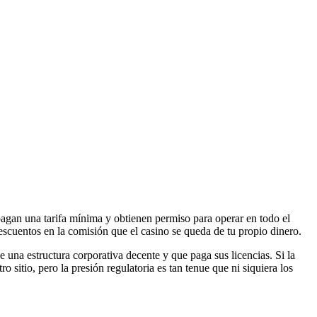
 pagan una tarifa mínima y obtienen permiso para operar en todo el
scuentos en la comisión que el casino se queda de tu propio dinero.
e una estructura corporativa decente y que paga sus licencias. Si la
 sitio, pero la presión regulatoria es tan tenue que ni siquiera los