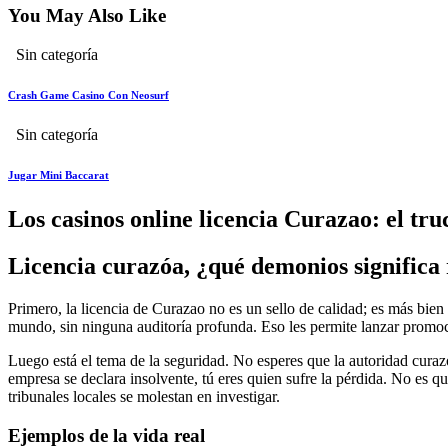
You May Also Like
Sin categoría
Crash Game Casino Con Neosurf
Sin categoría
Jugar Mini Baccarat
Los casinos online licencia Curazao: el tr
Licencia curazóa, ¿qué demonios significa
Primero, la licencia de Curazao no es un sello de calidad; es más bie
mundo, sin ninguna auditoría profunda. Eso les permite lanzar promoc
Luego está el tema de la seguridad. No esperes que la autoridad curazó
empresa se declara insolvente, tú eres quien sufre la pérdida. No es qu
tribunales locales se molestan en investigar.
Ejemplos de la vida real