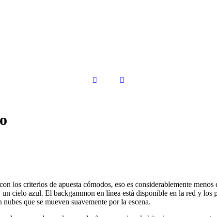
ao
r con los criterios de apuesta cómodos, eso es considerablemente meno
 un cielo azul. El backgammon en línea está disponible en la red y los
n nubes que se mueven suavemente por la escena.