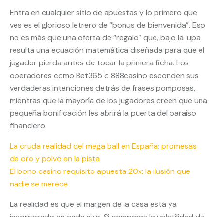
Entra en cualquier sitio de apuestas y lo primero que
ves es el glorioso letrero de “bonus de bienvenida”. Eso
no es más que una oferta de “regalo” que, bajo la lupa,
resulta una ecuación matemática diseñada para que el
jugador pierda antes de tocar la primera ficha. Los
operadores como Bet365 o 888casino esconden sus
verdaderas intenciones detrás de frases pomposas,
mientras que la mayoría de los jugadores creen que una
pequeña bonificación les abrirá la puerta del paraíso
financiero.
La cruda realidad del mega ball en España: promesas
de oro y polvo en la pista
El bono casino requisito apuesta 20x: la ilusión que
nadie se merece
La realidad es que el margen de la casa está ya
incorporado en cada giro. Si comparas la volatilidad de