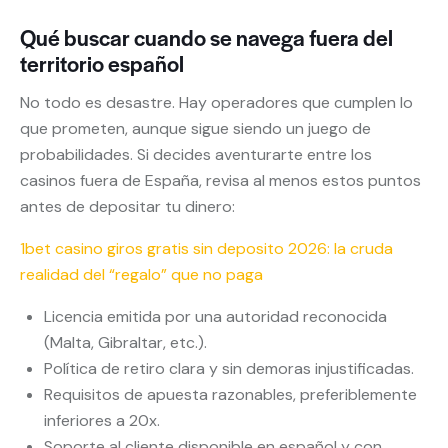
Qué buscar cuando se navega fuera del
territorio español
No todo es desastre. Hay operadores que cumplen lo
que prometen, aunque sigue siendo un juego de
probabilidades. Si decides aventurarte entre los
casinos fuera de España, revisa al menos estos puntos
antes de depositar tu dinero:
1bet casino giros gratis sin deposito 2026: la cruda
realidad del “regalo” que no paga
Licencia emitida por una autoridad reconocida
(Malta, Gibraltar, etc.).
Política de retiro clara y sin demoras injustificadas.
Requisitos de apuesta razonables, preferiblemente
inferiores a 20x.
Soporte al cliente disponible en español y con