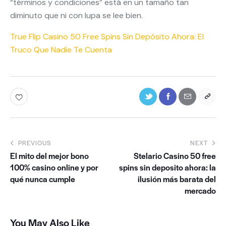
“términos y condiciones” está en un tamaño tan
diminuto que ni con lupa se lee bien.
True Flip Casino 50 Free Spins Sin Depósito Ahora: El
Truco Que Nadie Te Cuenta
PREVIOUS
NEXT
El mito del mejor bono
Stelario Casino 50 free
100% casino online y por
spins sin deposito ahora: la
qué nunca cumple
ilusión más barata del
mercado
You May Also Like