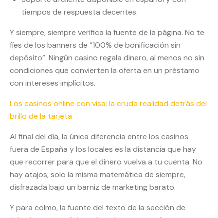
tiempos de respuesta decentes.
Y siempre, siempre verifica la fuente de la página. No te
fíes de los banners de “100% de bonificación sin
depósito”. Ningún casino regala dinero, al menos no sin
condiciones que convierten la oferta en un préstamo
con intereses implícitos.
Los casinos online con visa: la cruda realidad detrás del
brillo de la tarjeta
Al final del día, la única diferencia entre los casinos
fuera de España y los locales es la distancia que hay
que recorrer para que el dinero vuelva a tu cuenta. No
hay atajos, solo la misma matemática de siempre,
disfrazada bajo un barniz de marketing barato.
Y para colmo, la fuente del texto de la sección de