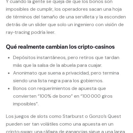
Y cuando la gente se queja de que los bonos son
imposibles de cumplir, los operadores sacan una hoja
de términos del tamaño de una servilleta y la esconden
detrás de un slider que solo un ingeniero con visión de
ray‑tracing podría leer.
Qué realmente cambian los cripto‑casinos
Depósitos instantáneos, pero retiros que tardan
más que la salsa de la abuela para cuajar.
Anonimato que suena a privacidad, pero termina
siendo una lista negra para los gobiernos.
Bonos con requerimientos de apuesta que
convierten “100% de bono” en “100 000 giros
imposibles”.
Los juegos de slots como Starburst o Gonzo’s Quest
pueden ser tan volátiles como una apuesta en un
cripto‑swap: una ráfaga de ganancias sigue a una larga