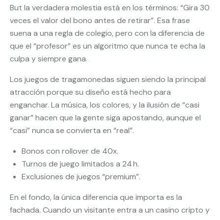
But la verdadera molestia está en los términos: “Gira 30
veces el valor del bono antes de retirar”. Esa frase
suena a una regla de colegio, pero con la diferencia de
que el “profesor” es un algoritmo que nunca te echa la
culpa y siempre gana.
Los juegos de tragamonedas siguen siendo la principal
atracción porque su diseño está hecho para
enganchar. La música, los colores, y la ilusión de “casi
ganar” hacen que la gente siga apostando, aunque el
“casi” nunca se convierta en “real”.
Bonos con rollover de 40x.
Turnos de juego limitados a 24 h.
Exclusiones de juegos “premium”.
En el fondo, la única diferencia que importa es la
fachada. Cuando un visitante entra a un casino cripto y