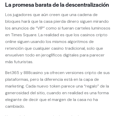
La promesa barata de la descentralización
Los jugadores que aún creen que una cadena de
bloques hará que la casa pierda dinero siguen mirando
los anuncios de “VIP” como si fueran carteles luminosos
en Times Square. La realidad es que los casinos cripto
online siguen usando los mismos algoritmos de
retención que cualquier casino tradicional, solo que
envuelven todo en jeroglíficos digitales para parecer
más futuristas.
Bet365 y 888casino ya ofrecen versiones cripto de sus
plataformas, pero la diferencia está en la capa de
marketing. Cada nuevo token parece una “regalo” de la
generosidad del sitio, cuando en realidad es una forma
elegante de decir que el margen de la casa no ha
cambiado.