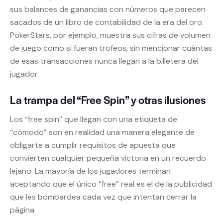
sus balances de ganancias con números que parecen
sacados de un libro de contabilidad de la era del oro.
PokerStars, por ejemplo, muestra sus cifras de volumen
de juego como si fueran trofeos, sin mencionar cuántas
de esas transacciones nunca llegan a la billetera del
jugador.
La trampa del “Free Spin” y otras ilusiones
Los “free spin” que llegan con una etiqueta de
“cómodo” son en realidad una manera elegante de
obligarte a cumplir requisitos de apuesta que
convierten cualquier pequeña victoria en un recuerdo
lejano. La mayoría de los jugadores terminan
aceptando que el único “free” real es el de la publicidad
que les bombardea cada vez que intentan cerrar la
página.