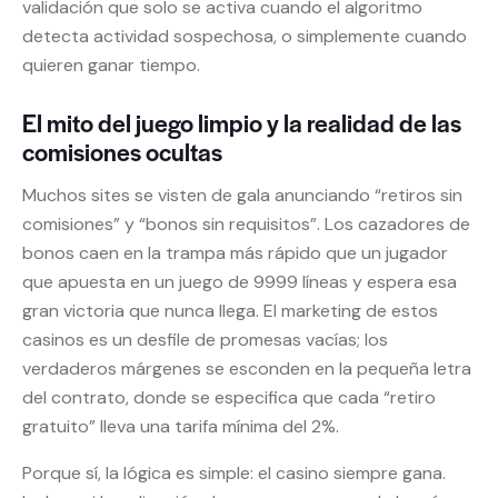
validación que solo se activa cuando el algoritmo
detecta actividad sospechosa, o simplemente cuando
quieren ganar tiempo.
El mito del juego limpio y la realidad de las
comisiones ocultas
Muchos sites se visten de gala anunciando “retiros sin
comisiones” y “bonos sin requisitos”. Los cazadores de
bonos caen en la trampa más rápido que un jugador
que apuesta en un juego de 9999 líneas y espera esa
gran victoria que nunca llega. El marketing de estos
casinos es un desfile de promesas vacías; los
verdaderos márgenes se esconden en la pequeña letra
del contrato, donde se especifica que cada “retiro
gratuito” lleva una tarifa mínima del 2%.
Porque sí, la lógica es simple: el casino siempre gana.