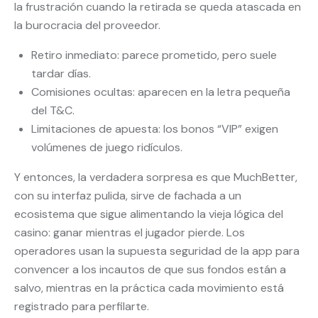
la frustración cuando la retirada se queda atascada en
la burocracia del proveedor.
Retiro inmediato: parece prometido, pero suele
tardar días.
Comisiones ocultas: aparecen en la letra pequeña
del T&C.
Limitaciones de apuesta: los bonos “VIP” exigen
volúmenes de juego ridículos.
Y entonces, la verdadera sorpresa es que MuchBetter,
con su interfaz pulida, sirve de fachada a un
ecosistema que sigue alimentando la vieja lógica del
casino: ganar mientras el jugador pierde. Los
operadores usan la supuesta seguridad de la app para
convencer a los incautos de que sus fondos están a
salvo, mientras en la práctica cada movimiento está
registrado para perfilarte.