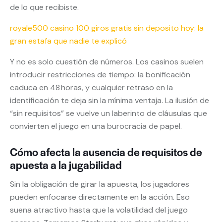
de lo que recibiste.
royale500 casino 100 giros gratis sin deposito hoy: la
gran estafa que nadie te explicó
Y no es solo cuestión de números. Los casinos suelen
introducir restricciones de tiempo: la bonificación
caduca en 48 horas, y cualquier retraso en la
identificación te deja sin la mínima ventaja. La ilusión de
“sin requisitos” se vuelve un laberinto de cláusulas que
convierten el juego en una burocracia de papel.
Cómo afecta la ausencia de requisitos de
apuesta a la jugabilidad
Sin la obligación de girar la apuesta, los jugadores
pueden enfocarse directamente en la acción. Eso
suena atractivo hasta que la volatilidad del juego