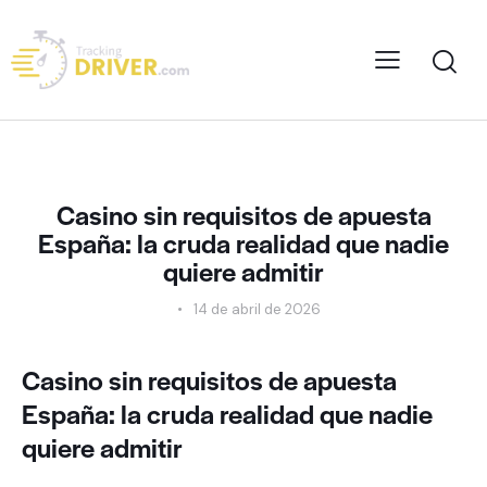
SIN CATEGORÍA
Casino sin requisitos de apuesta
España: la cruda realidad que nadie
quiere admitir
14 de abril de 2026
Casino sin requisitos de apuesta
España: la cruda realidad que nadie
quiere admitir