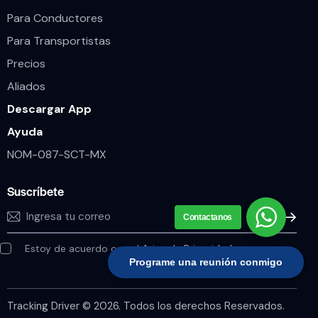
Para Conductores
Para Transportistas
Precios
Aliados
Descargar App
Ayuda
NOM-087-SCT-MX
Suscríbete
ENVIAR
Contactanos
Estoy de acuerdo con el
Aviso de Privacidad
.
Programe una reunión conmigo
Tracking Driver © 2026. Todos los derechos Reservados.