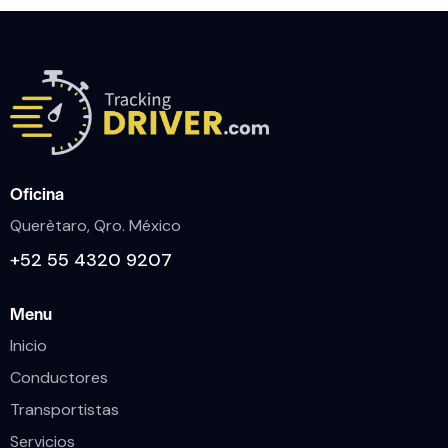
Oficina
Querètaro, Qro. México
+52 55 4320 9207
Menu
Inicio
Conductores
Transportistas
Servicios