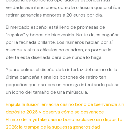
verdaderas intenciones, como la cláusula que prohíbe
retirar ganancias menores a 20 euros por día.
El mercado español está lleno de promesas de
“regalos” y bonos de bienvenida. No te dejes engañar
por la fachada brillante. Los números hablan por sí
mismos, y si tus cálculos no cuadran, es porque la
oferta está diseñada para que nunca lo haga.
Y para colmo, el diseño de la interfaz del casino de la
última campaña tiene los botones de retiro tan
pequeños que pareces un hormiga intentando pulsar
un icono del tamaño de una minúscula.
Enjaula la ilusión: enracha casino bono de bienvenida sin
depósito 2026 y observa cómo se desvanece
El mito del mystake casino bono exclusivo sin deposito
2026: la trampa de la supuesta generosidad