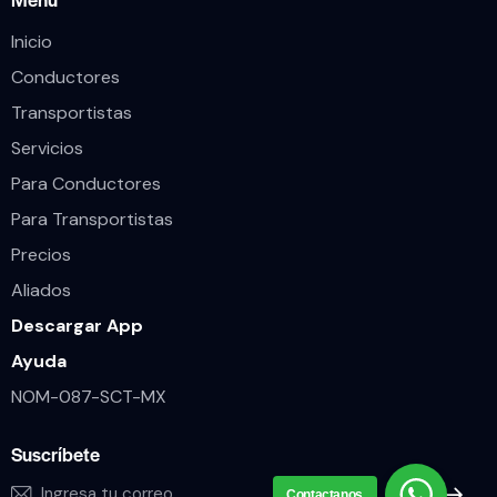
Inicio
Conductores
Transportistas
Servicios
Para Conductores
Para Transportistas
Precios
Aliados
Descargar App
Ayuda
NOM-087-SCT-MX
Suscríbete
ENVIAR
Contactanos