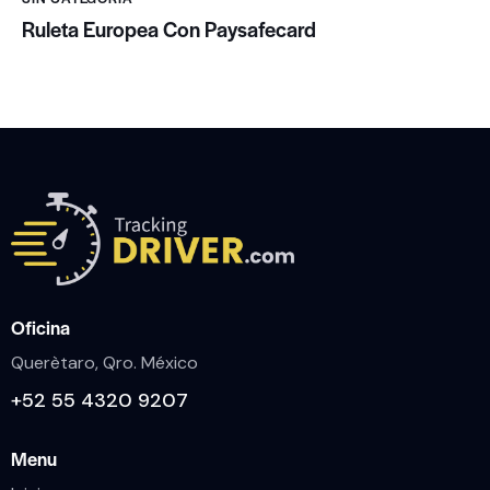
Ruleta Europea Con Paysafecard
Oficina
Querètaro, Qro. México
+52 55 4320 9207
Menu