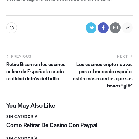
PREVIOUS
NEXT
Retiro Bizum en los casinos
Los casinos cripto nuevos
online de España: la cruda
para el mercado español
realidad detrás del brillo
están más muertos que sus
bonos “gift”
You May Also Like
SIN CATEGORÍA
Como Retirar De Casino Con Paypal
SIN CATEGORÍA