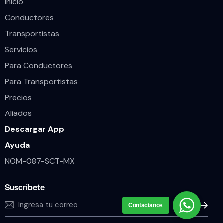
Inicio
Conductores
Transportistas
Servicios
Para Conductores
Para Transportistas
Precios
Aliados
Descargar App
Ayuda
NOM-087-SCT-MX
Suscríbete
ENVIAR
Contactanos