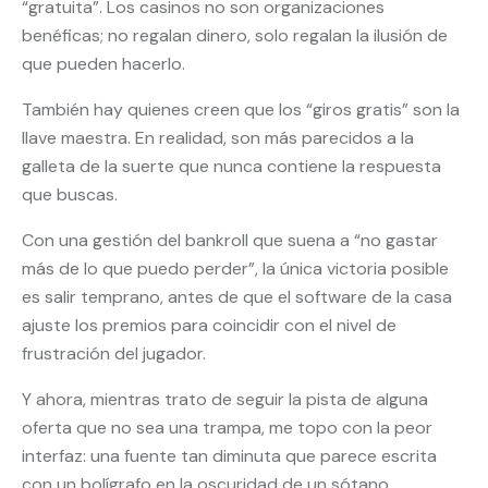
“gratuita”. Los casinos no son organizaciones
benéficas; no regalan dinero, solo regalan la ilusión de
que pueden hacerlo.
También hay quienes creen que los “giros gratis” son la
llave maestra. En realidad, son más parecidos a la
galleta de la suerte que nunca contiene la respuesta
que buscas.
Con una gestión del bankroll que suena a “no gastar
más de lo que puedo perder”, la única victoria posible
es salir temprano, antes de que el software de la casa
ajuste los premios para coincidir con el nivel de
frustración del jugador.
Y ahora, mientras trato de seguir la pista de alguna
oferta que no sea una trampa, me topo con la peor
interfaz: una fuente tan diminuta que parece escrita
con un bolígrafo en la oscuridad de un sótano.