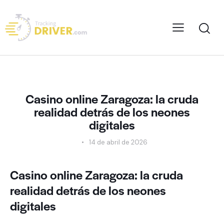
SIN CATEGORÍA
Casino online Zaragoza: la cruda
realidad detrás de los neones
digitales
14 de abril de 2026
Casino online Zaragoza: la cruda
realidad detrás de los neones
digitales