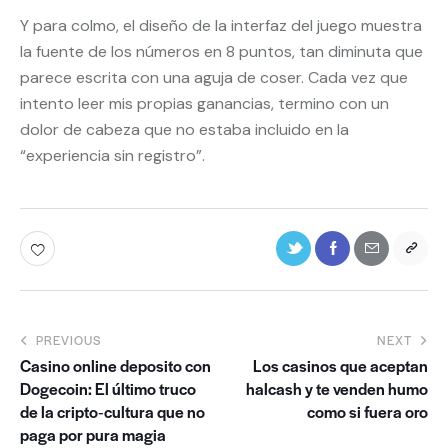
Y para colmo, el diseño de la interfaz del juego muestra
la fuente de los números en 8 puntos, tan diminuta que
parece escrita con una aguja de coser. Cada vez que
intento leer mis propias ganancias, termino con un
dolor de cabeza que no estaba incluido en la
“experiencia sin registro”.
PREVIOUS
NEXT
Casino online deposito con
Los casinos que aceptan
Dogecoin: El último truco
halcash y te venden humo
de la cripto‑cultura que no
como si fuera oro
paga por pura magia