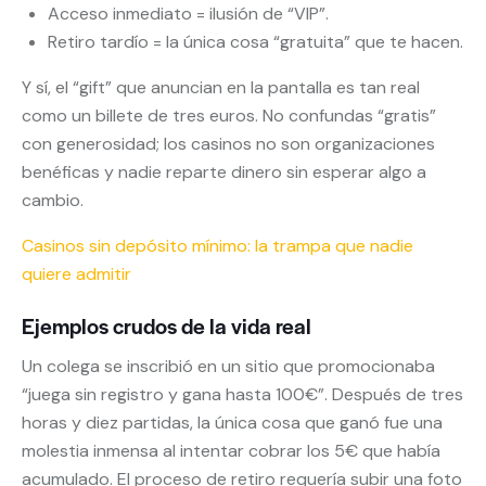
Acceso inmediato = ilusión de “VIP”.
Retiro tardío = la única cosa “gratuita” que te hacen.
Y sí, el “gift” que anuncian en la pantalla es tan real
como un billete de tres euros. No confundas “gratis”
con generosidad; los casinos no son organizaciones
benéficas y nadie reparte dinero sin esperar algo a
cambio.
Casinos sin depósito mínimo: la trampa que nadie
quiere admitir
Ejemplos crudos de la vida real
Un colega se inscribió en un sitio que promocionaba
“juega sin registro y gana hasta 100€”. Después de tres
horas y diez partidas, la única cosa que ganó fue una
molestia inmensa al intentar cobrar los 5€ que había
acumulado. El proceso de retiro requería subir una foto