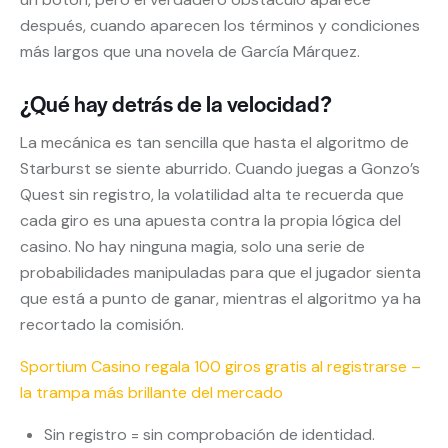
después, cuando aparecen los términos y condiciones
más largos que una novela de García Márquez.
¿Qué hay detrás de la velocidad?
La mecánica es tan sencilla que hasta el algoritmo de
Starburst se siente aburrido. Cuando juegas a Gonzo’s
Quest sin registro, la volatilidad alta te recuerda que
cada giro es una apuesta contra la propia lógica del
casino. No hay ninguna magia, solo una serie de
probabilidades manipuladas para que el jugador sienta
que está a punto de ganar, mientras el algoritmo ya ha
recortado la comisión.
Sportium Casino regala 100 giros gratis al registrarse –
la trampa más brillante del mercado
Sin registro = sin comprobación de identidad.