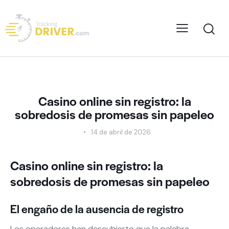
SIN CATEGORÍA
Casino online sin registro: la
sobredosis de promesas sin papeleo
14 de abril de 2026
Casino online sin registro: la
sobredosis de promesas sin papeleo
El engaño de la ausencia de registro
Los operadores han descubierto que la palabra