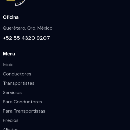
Oficina
Querètaro, Qro. México
+52 55 4320 9207
Menu
Inicio
Conductores
Transportistas
Servicios
Para Conductores
Para Transportistas
Precios
Aliados