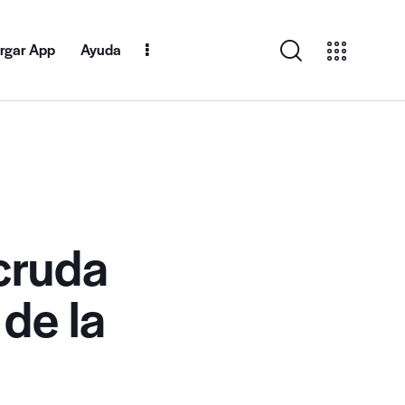
rgar App
Ayuda
 cruda
 de la