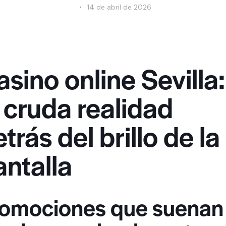
14 de abril de 2026
asino online Sevilla:
a cruda realidad
trás del brillo de la
antalla
omociones que suenan