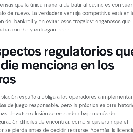
piensas que la única manera de batir al casino es con suer
alo de nuevo. La verdadera ventaja competitiva está en l
ón del bankroll y en evitar esos “regalos” engañosos que
eten mucho y entregan poco.
pectos regulatorios qu
die menciona en los
ros
gislación española obliga a los operadores a implementar
as de juego responsable, pero la práctica es otra histori
mas de autoexclusión se esconden bajo menús de
guración difíciles de encontrar, como si quisieran que el
or se pierda antes de decidir retirarse. Además, la licenci