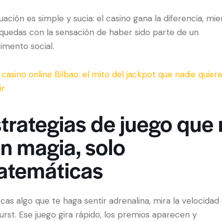
uación es simple y sucia: el casino gana la diferencia, mie
 quedas con la sensación de haber sido parte de un
imento social.
 casino online Bilbao: el mito del jackpot que nadie quier
ir
trategias de juego que
n magia, solo
atemáticas
scas algo que te haga sentir adrenalina, mira la velocidad
urst. Ese juego gira rápido, los premios aparecen y