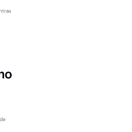
ntras
e
 no
 de