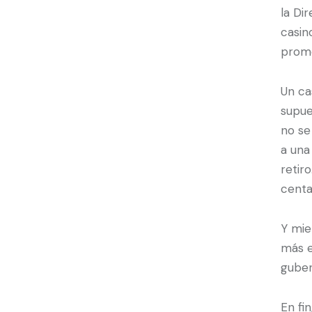
la Di
casin
promo
Un ca
supue
no se
a una
retir
centa
Y mie
más e
guber
En fi