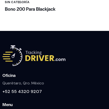
SIN CATEGORÍA
Bono 200 Para Blackjack
Oficina
Querètaro, Qro. México
+52 55 4320 9207
Menu