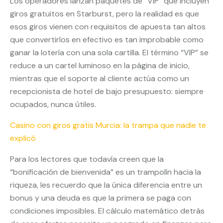
Los operadores lanzan paquetes de “VIP” que incluyen
giros gratuitos en Starburst, pero la realidad es que
esos giros vienen con requisitos de apuesta tan altos
que convertirlos en efectivo es tan improbable como
ganar la lotería con una sola cartilla. El término “VIP” se
reduce a un cartel luminoso en la página de inicio,
mientras que el soporte al cliente actúa como un
recepcionista de hotel de bajo presupuesto: siempre
ocupados, nunca útiles.
Casino con giros gratis Murcia: la trampa que nadie te
explicó
Para los lectores que todavía creen que la
“bonificación de bienvenida” es un trampolín hacia la
riqueza, les recuerdo que la única diferencia entre un
bonus y una deuda es que la primera se paga con
condiciones imposibles. El cálculo matemático detrás