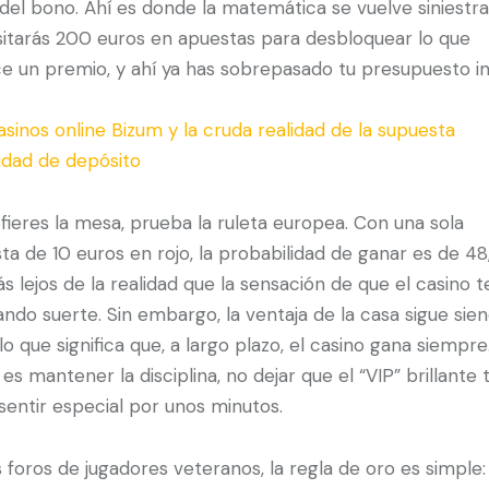
 del bono. Ahí es donde la matemática se vuelve siniestra
itarás 200 euros en apuestas para desbloquear lo que
e un premio, y ahí ya has sobrepasado tu presupuesto ini
asinos online Bizum y la cruda realidad de la supuesta
idad de depósito
efieres la mesa, prueba la ruleta europea. Con una sola
ta de 10 euros en rojo, la probabilidad de ganar es de 48
s lejos de la realidad que la sensación de que el casino t
ando suerte. Sin embargo, la ventaja de la casa sigue sie
 lo que significa que, a largo plazo, el casino gana siempre.
 es mantener la disciplina, no dejar que el “VIP” brillante 
sentir especial por unos minutos.
s foros de jugadores veteranos, la regla de oro es simple: 