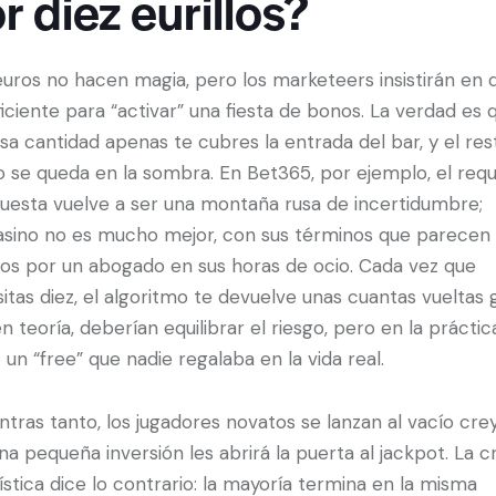
r diez eurillos?
euros no hacen magia, pero los marketeers insistirán en 
ficiente para “activar” una fiesta de bonos. La verdad es 
sa cantidad apenas te cubres la entrada del bar, y el res
o se queda en la sombra. En Bet365, por ejemplo, el requ
uesta vuelve a ser una montaña rusa de incertidumbre;
sino no es mucho mejor, con sus términos que parecen
tos por un abogado en sus horas de ocio. Cada vez que
itas diez, el algoritmo te devuelve unas cuantas vueltas g
en teoría, deberían equilibrar el riesgo, pero en la prácti
un “free” que nadie regalaba en la vida real.
ntras tanto, los jugadores novatos se lanzan al vacío cr
na pequeña inversión les abrirá la puerta al jackpot. La c
ística dice lo contrario: la mayoría termina en la misma