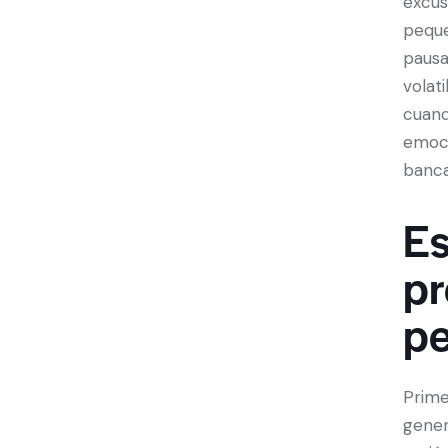
excus
peque
pausa
volat
cuand
emoci
banca
Es
pr
pe
Prime
gener