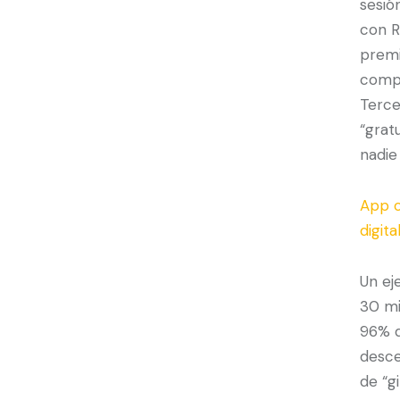
sesió
con R
premi
compr
Terce
“grat
nadie
App c
digita
Un ej
30 mi
96% d
desce
de “g