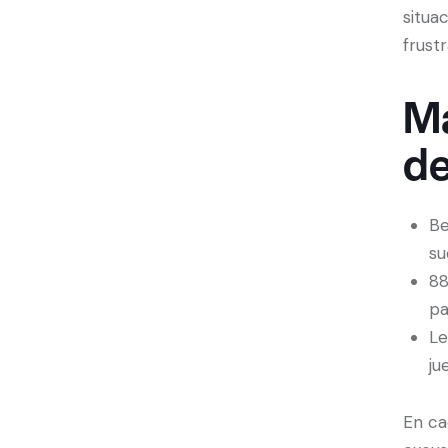
situa
frust
M
de
Be
su
88
pa
Le
ju
En ca