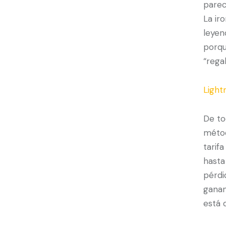
parec
La ir
leyen
porqu
“regal
Light
De to
métod
tarif
hasta
pérdi
ganan
está 