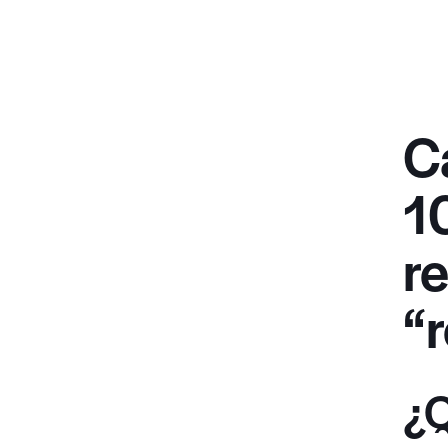
C
1
r
“
¿Q