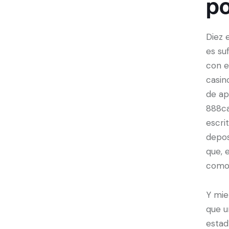
po
Diez 
es su
con e
casin
de ap
888ca
escri
depos
que, 
como 
Y mie
que u
estad