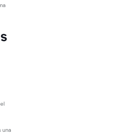
sma
ás
el
s una