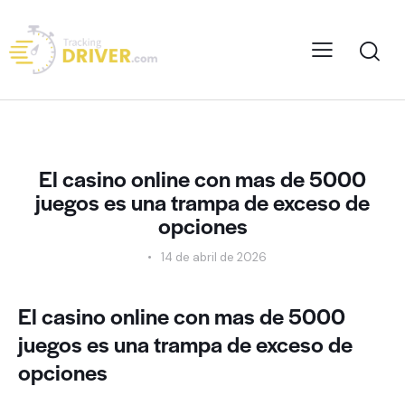
SIN CATEGORÍA
El casino online con mas de 5000
juegos es una trampa de exceso de
opciones
14 de abril de 2026
El casino online con mas de 5000
juegos es una trampa de exceso de
opciones