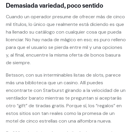
Demasiada variedad, poco sentido
Cuando un operador presume de ofrecer más de cinco
mil títulos, lo único que realmente está diciendo es que
ha llenado su catálogo con cualquier cosa que pueda
licenciar. No hay nada de mágico en eso; es puro relleno
para que el usuario se pierda entre mil y una opciones
y, al final, encuentre la misma oferta de bonos basura
de siempre.
Betsson, con sus interminables listas de slots, parece
más una biblioteca que un casino. Allí puedes
encontrarte con Starburst girando a la velocidad de un
ventilador barato mientras te preguntan si aceptarás
otro “gift” de tiradas gratis. Porque sí, los “regalos” en
estos sitios son tan reales como la promesa de un
motel de cinco estrellas con una alfombra nueva.