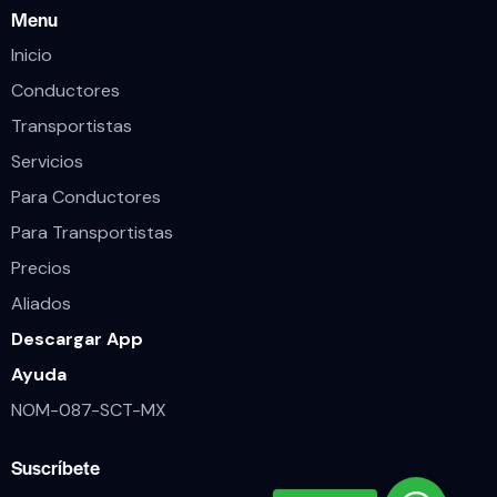
Menu
Inicio
Conductores
Transportistas
Servicios
Para Conductores
Para Transportistas
Precios
Aliados
Descargar App
Ayuda
NOM-087-SCT-MX
Suscríbete