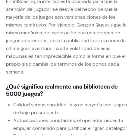
En 888casino, la interfaz está diseñada para que la
atención del jugador se desvíe del hecho de que la
mayoría de los juegos son versiones clones de los
mismos temáticos. Por ejemplo, Gonzo’s Quest sigue la
misma mecánica de exploración que una docena de
juegos posteriores, pero la publicidad lo pinta como la
última gran aventura. La alta volatilidad de esas
máquinas es tan impredecible como la forma en que el
propio sitio cambia los términos de los bonos cada
semana.
¿Qué significa realmente una biblioteca de
5000 juegos?
Calidad versus cantidad: la gran mayoría son juegos
de bajo presupuesto.
Actualizaciones constantes: el operador necesita
empujar contenido para justificar el “gran catálogo”.