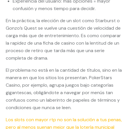
Experiencia del usuario: más opciones = mayor
confusión y menos tiempo para decidir.
En la práctica, la elección de un slot como Starburst o
Gonzo’s Quest se vuelve una cuestión de velocidad de
carga más que de entretenimiento. Es como comparar
la rapidez de una ficha de casino con la lentitud de un
proceso de retiro que tarda más que una serie
completa de drama.
El problema no está en la cantidad de títulos, sino en la
manera en que los sitios los presentan. PokerStars
Casino, por ejemplo, agrupa juegos bajo categorías
gigantescas, obligándote a navegar por menús tan
confusos como un laberinto de papeles de términos y
condiciones que nunca se leen.
Los slots con mayor rtp no son la solución a tus penas,
pero al menos suenan mejor que la lotería municipal