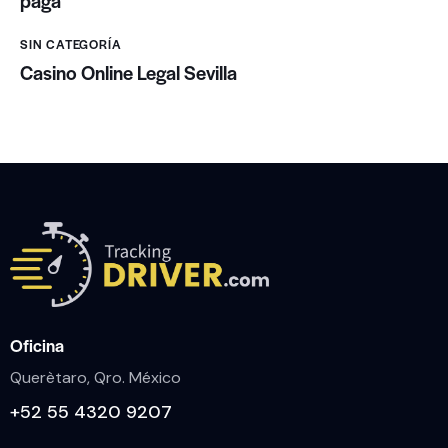
paga
SIN CATEGORÍA
Casino Online Legal Sevilla
Oficina
Querètaro, Qro. México
+52 55 4320 9207