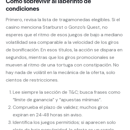
Cómo sobrevivir al laberinto de
condiciones
Primero, revisa la lista de tragamonedas elegibles. Si el
casino menciona Starburst o Gonzo’s Quest, no
esperes que el ritmo de esos juegos de bajo a mediano
volatilidad sea comparable a la velocidad de los giros
de bonificación. En esos títulos, la acción se dispara en
segundos, mientras que los giros promocionales se
mueven al ritmo de una tortuga con constipación. No
hay nada de volátil en la mecánica de la oferta, solo
cientos de restricciones.
Lee siempre la sección de T&C; busca frases como
“límite de ganancia” y “apuestas mínimas”.
Comprueba el plazo de validez; muchos giros
expiran en 24‑48 horas sin aviso.
Identifica los juegos permitidos; si aparecen solo
slots de baja popularidad, la oferta es un regalo