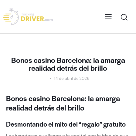
SIN CATEGORÍA
Bonos casino Barcelona: la amarga
realidad detrás del brillo
14 de abril de 2026
Bonos casino Barcelona: la amarga
realidad detrás del brillo
Desmontando el mito del “regalo” gratuito
Los jugadores que llegan a la capital con la idea de que