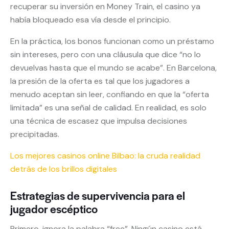
recuperar su inversión en Money Train, el casino ya
había bloqueado esa vía desde el principio.
En la práctica, los bonos funcionan como un préstamo
sin intereses, pero con una cláusula que dice “no lo
devuelvas hasta que el mundo se acabe”. En Barcelona,
la presión de la oferta es tal que los jugadores a
menudo aceptan sin leer, confiando en que la “oferta
limitada” es una señal de calidad. En realidad, es solo
una técnica de escasez que impulsa decisiones
precipitadas.
Los mejores casinos online Bilbao: la cruda realidad
detrás de los brillos digitales
Estrategias de supervivencia para el
jugador escéptico
Primero, ignora la palabra “free”. Ningún casino está