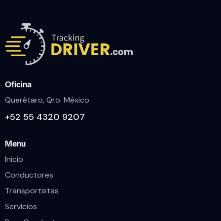
Oficina
Querètaro, Qro. México
+52 55 4320 9207
Menu
Inicio
Conductores
Transportistas
Servicios