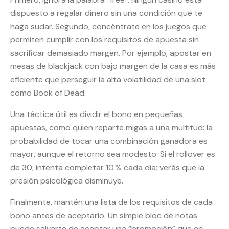
dispuesto a regalar dinero sin una condición que te
haga sudar. Segundo, concéntrate en los juegos que
permiten cumplir con los requisitos de apuesta sin
sacrificar demasiado margen. Por ejemplo, apostar en
mesas de blackjack con bajo margen de la casa es más
eficiente que perseguir la alta volatilidad de una slot
como Book of Dead.
Una táctica útil es dividir el bono en pequeñas
apuestas, como quien reparte migas a una multitud: la
probabilidad de tocar una combinación ganadora es
mayor, aunque el retorno sea modesto. Si el rollover es
de 30, intenta completar 10 % cada día; verás que la
presión psicológica disminuye.
Finalmente, mantén una lista de los requisitos de cada
bono antes de aceptarlo. Un simple bloc de notas
puede salvarte de aceptar una “promoción” que en