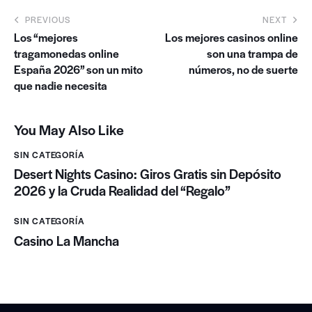
PREVIOUS
NEXT
Los “mejores
Los mejores casinos online
tragamonedas online
son una trampa de
España 2026” son un mito
números, no de suerte
que nadie necesita
You May Also Like
SIN CATEGORÍA
Desert Nights Casino: Giros Gratis sin Depósito
2026 y la Cruda Realidad del “Regalo”
SIN CATEGORÍA
Casino La Mancha