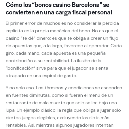
Cómo los “bonos casino Barcelona” se
convierten en una carga fiscal personal
El primer error de muchos es no considerar la pérdida
implícita en la propia mecánica del bono. No es que el
casino “te dé” dinero; es que te obliga a crear un flujo
de apuestas que, a la larga, favorece al operador. Cada
giro, cada mano, cada apuesta es una pequeña
contribución a su rentabilidad. La ilusión de la
“bonificación” sirve para que el jugador se sienta
atrapado en una espiral de gasto.
Y no solo eso. Los términos y condiciones se esconden
en fuentes diminutas, como si fueran el menú de un
restaurante de mala muerte que solo se lee bajo una
lupa. Un ejemplo clásico: la regla que obliga a jugar solo
ciertos juegos elegibles, excluyendo las slots más
rentables. Así, mientras algunos jugadores intentan